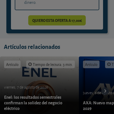
dinero.
QUIERO ESTA OFERTA A 17,00€
Artículos relacionados
Artículo
Tiempo de lectura: 3 min.
Artículo
T
viernes, 7 de agosto de 2026
jueves, 6 de agosto
Enel: los resultados semestrales
confirman la solidez del negocio
AXA: Nuevo mapa
eléctrico
2029