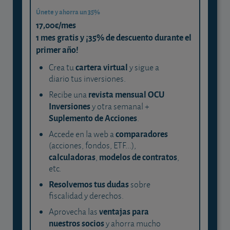
Únete y ahorra un 35%
17,00€/mes
1 mes gratis y ¡35% de descuento durante el
primer año!
cartera virtual
Crea tu
y sigue a
diario tus inversiones.
revista mensual OCU
Recibe una
Inversiones
y otra semanal +
Suplemento de Acciones
.
comparadores
Accede en la web a
(acciones, fondos, ETF...),
calculadoras
modelos de contratos
,
,
etc.
Resolvemos tus dudas
sobre
fiscalidad y derechos.
ventajas para
Aprovecha las
nuestros socios
y ahorra mucho