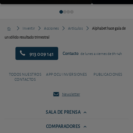
Invertir
Acciones
Artículos
Alphabet hace gala de
un sólido resultado trimestral
913 009 141
Contacto
de lunes a viernes de 9h-14h
TODOS NUESTROS
APP OCU INVERSIONES
PUBLICACIONES
CONTACTOS
Newsletter
SALA DE PRENSA
COMPARADORES