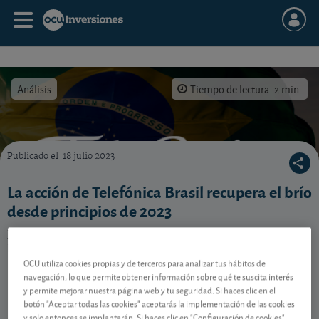
Análisis
Tiempo de lectura: 2 min.
Publicado el
18 julio 2023
Qué hacer con esta acción del operador de telecomunicaciones Telefônica Brasil, que se
La acción de Telefónica Brasil recupera el brío
desde principios de 2023
Pero la incertidumbre se cierne sobre la economía
brasileña y el real. Vea qué hacer con esta acción.
OCU utiliza cookies propias y de terceros para analizar tus hábitos de
navegación, lo que permite obtener información sobre qué te suscita interés
y permite mejorar nuestra página web y tu seguridad. Si haces clic en el
Contenido reservado a SOCIOS
botón "Aceptar todas las cookies" aceptarás la implementación de las cookies
y solo entonces se implantarán. Si haces clic en "Configuración de cookies"