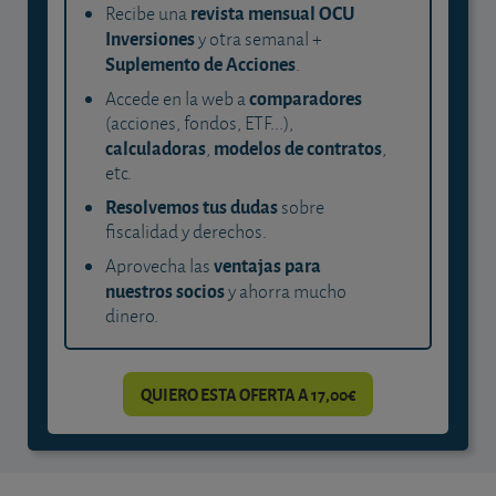
revista mensual OCU
Recibe una
Inversiones
y otra semanal +
Suplemento de Acciones
.
comparadores
Accede en la web a
(acciones, fondos, ETF...),
calculadoras
modelos de contratos
,
,
etc.
Resolvemos tus dudas
sobre
fiscalidad y derechos.
ventajas para
Aprovecha las
nuestros socios
y ahorra mucho
dinero.
QUIERO ESTA OFERTA A 17,00€