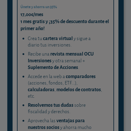
Únete y ahorra un 35%
17,00€/mes
1 mes gratis y ¡35% de descuento durante el
primer año!
cartera virtual
Crea tu
y sigue a
diario tus inversiones.
revista mensual OCU
Recibe una
Inversiones
y otra semanal +
Suplemento de Acciones
.
comparadores
Accede en la web a
(acciones, fondos, ETF...),
calculadoras
modelos de contratos
,
,
etc.
Resolvemos tus dudas
sobre
fiscalidad y derechos.
ventajas para
Aprovecha las
nuestros socios
y ahorra mucho