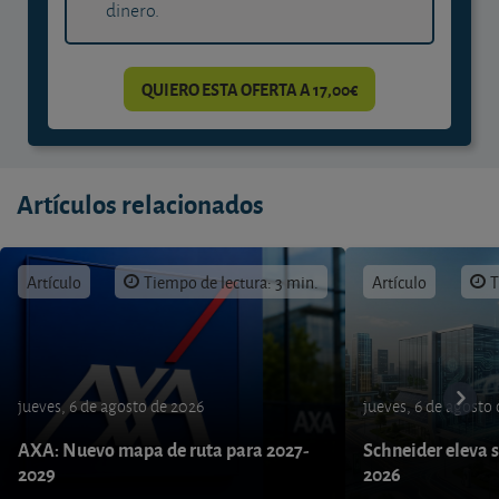
dinero.
QUIERO ESTA OFERTA A 17,00€
Artículos relacionados
Artículo
Tiempo de lectura: 3 min.
Artículo
T
jueves, 6 de agosto de 2026
jueves, 6 de agosto
AXA: Nuevo mapa de ruta para 2027-
Schneider eleva s
2029
2026