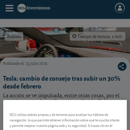
Análisis
Tiempo de lectura: 2 min.
Publicado el
25 julio 2023
¿Qué hacer con esta acción de Tesla?
Tesla: cambio de consejo tras subir un 30%
desde febrero
La acción se ve impulsada, entre otras cosas, por el
entusiasmo por la inteligencia artificial. ¿Debe seguir
invirtiendo en la acción del fabricante de automóviles
eléctricos? Vea nuestro consejo.
OCU utiliza cookies propias y de terceros para analizar tus hábitos de
navegación, lo que permite obtener información sobre qué te suscita interés
Tesla
319,53 USD
y permite mejorar nuestra página web y tu seguridad. Si haces clic en el