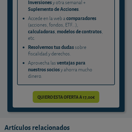
Inversiones
y otra semanal +
Suplemento de Acciones
.
comparadores
Accede en la web a
(acciones, fondos, ETF...),
calculadoras
modelos de contratos
,
,
etc.
Resolvemos tus dudas
sobre
fiscalidad y derechos.
ventajas para
Aprovecha las
nuestros socios
y ahorra mucho
dinero.
QUIERO ESTA OFERTA A 17,00€
Artículos relacionados