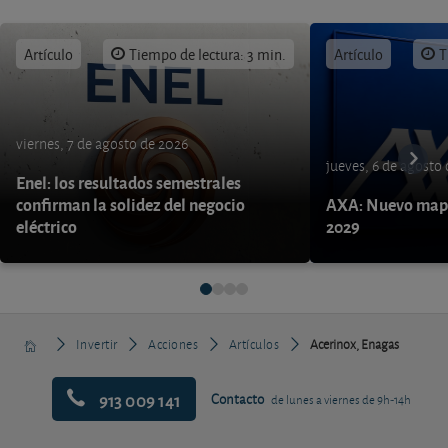
Artículo
Tiempo de lectura: 3 min.
Artículo
T
viernes, 7 de agosto de 2026
jueves, 6 de agosto
Enel: los resultados semestrales
confirman la solidez del negocio
AXA: Nuevo mapa
eléctrico
2029
Invertir
Acciones
Artículos
Acerinox, Enagas
913 009 141
Contacto
de lunes a viernes de 9h-14h