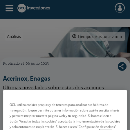
Análisis
Tiempo de lectura: 2 min.
Publicado el
06 junio 2023
Últimas noticias para invertir bien en bolsa sobre estas acciones: Acerinox, Enagas.
Acerinox, Enagas
Últimas novedades sobre estas dos acciones
españolas de nuestra selección.
OCU utiliza cookies propias y de terceros para analizar tus hábitos de
navegación, lo que permite obtener información sobre qué te suscita interés
Contenido reservado a SOCIOS
y permite mejorar nuestra página web y tu seguridad. Si haces clic en el
botón "Aceptar todas las cookies" aceptarás la implementación de las cookies
y solo entonces se implantarán. Si haces clic en "Configuración de cookies"