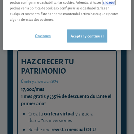
Gestiona tu dinero con visión
podrás configurar o deshabilitar las cookies. Además, si haces
clic aquí
podrás ver la política de cookies y configurarlas o deshabilitarlas en
experta
cualquier momento. Este banner se mantendrá activo hasta que ejecutes
alguna de estas dos opciones.
y consigue que cada euro trabaje
para ti
Opciones
Aceptar y continuar
HAZ CRECER TU
PATRIMONIO
Únete y ahorra un 35%
17,00€/mes
1 mes gratis y ¡35% de descuento durante el
primer año!
cartera virtual
Crea tu
y sigue a
diario tus inversiones.
revista mensual OCU
Recibe una