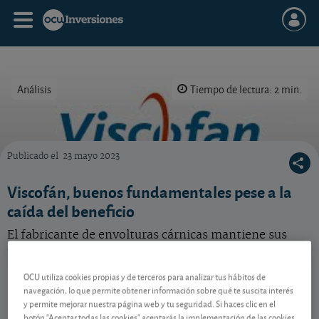
Análisis
Tiempo de lectura: 2 min.
Publicado el
23 mayo 2023
Qué hacer con esta acción de Viscofán, que presenta unos sólidos fundamentales.
Viscofán, buenos fundamentales pese a la
caída del beneficio
El fabricante de envolturas cárnicas mantiene sus
objetivos a medio y largo plazo.
OCU utiliza cookies propias y de terceros para analizar tus hábitos de
Viscofán
57,40 EUR
navegación, lo que permite obtener información sobre qué te suscita interés
ES0184262212
y permite mejorar nuestra página web y tu seguridad. Si haces clic en el
0,7 EUR (1,23 %)
07/08/2026 Madrid
botón "Aceptar todas las cookies" aceptarás la implementación de las cookies