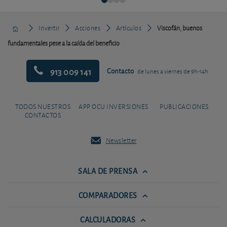
Invertir
Acciones
Artículos
Viscofán, buenos
fundamentales pese a la caída del beneficio
913 009 141
Contacto
de lunes a viernes de 9h-14h
TODOS NUESTROS
APP OCU INVERSIONES
PUBLICACIONES
CONTACTOS
Newsletter
SALA DE PRENSA
COMPARADORES
CALCULADORAS