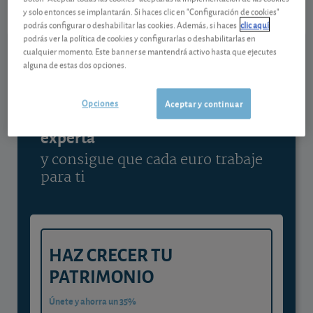
y solo entonces se implantarán. Si haces clic en "Configuración de cookies"
Ver detalladamente
podrás configurar o deshabilitar las cookies. Además, si haces
clic aquí
podrás ver la política de cookies y configurarlas o deshabilitarlas en
cualquier momento. Este banner se mantendrá activo hasta que ejecutes
alguna de estas dos opciones.
Contenido reservado a SOCIOS
Opciones
Aceptar y continuar
Gestiona tu dinero con visión
experta
y consigue que cada euro trabaje
para ti
HAZ CRECER TU
PATRIMONIO
Únete y ahorra un 35%