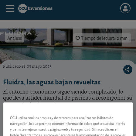
Análisis
Tiempo de lectura: 2 min.
Publicado el
03 mayo 2023
Rebajamos nuestra previsión de beneficios para Fluidra en 2023.
Fluidra, las aguas bajan revueltas
El entorno económico sigue siendo complicado, lo
que lleva al líder mundial de piscinas a recomponer su
estrategia de ahorro de costes.
Fluidra
20,36 EUR
OCU utiliza cookies propias y de terceros para analizar tus hábitos de
navegación, lo que permite obtener información sobre qué te suscita interés
ES0137650018
y permite mejorar nuestra página web y tu seguridad. Si haces clic en el
0,04 EUR (0,20 %)
07/08/2026 Madrid
botón "Aceptar todas las cookies" aceptarás la implementación de las cookies