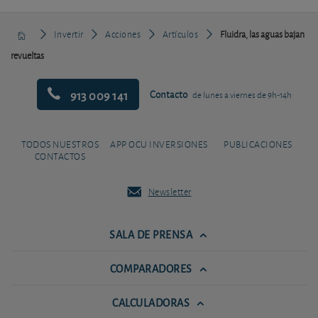
Invertir
Acciones
Artículos
Fluidra, las aguas bajan
revueltas
913 009 141
Contacto
de lunes a viernes de 9h-14h
TODOS NUESTROS
APP OCU INVERSIONES
PUBLICACIONES
CONTACTOS
Newsletter
SALA DE PRENSA
COMPARADORES
CALCULADORAS