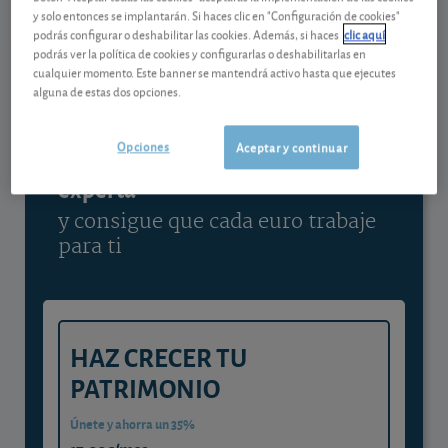
y solo entonces se implantarán. Si haces clic en "Configuración de cookies"
Ver detalladamente
podrás configurar o deshabilitar las cookies. Además, si haces
clic aquí
podrás ver la política de cookies y configurarlas o deshabilitarlas en
cualquier momento. Este banner se mantendrá activo hasta que ejecutes
alguna de estas dos opciones.
Contenido reservado a SOCIOS
Opciones
Aceptar y continuar
Gestiona tu dinero con visión
experta
y consigue que cada euro trabaje
para ti
HAZ CRECER TU
PATRIMONIO
Únete y ahorra un 35%