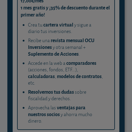
17,00€/mes
1 mes gratis y ¡35% de descuento durante el
primer año!
cartera virtual
Crea tu
y sigue a
diario tus inversiones.
revista mensual OCU
Recibe una
Inversiones
y otra semanal +
Suplemento de Acciones
.
comparadores
Accede en la web a
(acciones, fondos, ETF...),
calculadoras
modelos de contratos
,
,
etc.
Resolvemos tus dudas
sobre
fiscalidad y derechos.
ventajas para
Aprovecha las
nuestros socios
y ahorra mucho
dinero.