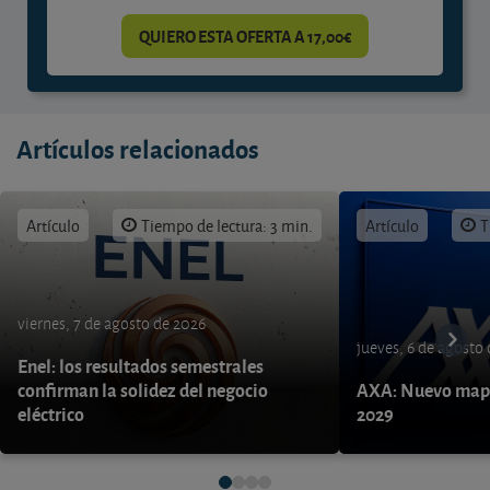
QUIERO ESTA OFERTA A 17,00€
Artículos relacionados
Artículo
Tiempo de lectura: 3 min.
Artículo
T
viernes, 7 de agosto de 2026
jueves, 6 de agosto
Enel: los resultados semestrales
confirman la solidez del negocio
AXA: Nuevo mapa
eléctrico
2029