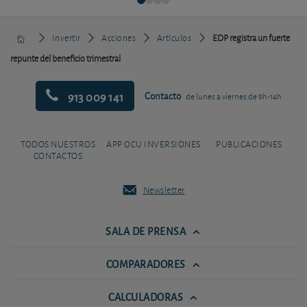
Invertir
Acciones
Artículos
EDP registra un fuerte
repunte del beneficio trimestral
913 009 141
Contacto
de lunes a viernes de 9h-14h
TODOS NUESTROS
APP OCU INVERSIONES
PUBLICACIONES
CONTACTOS
Newsletter
SALA DE PRENSA
COMPARADORES
CALCULADORAS