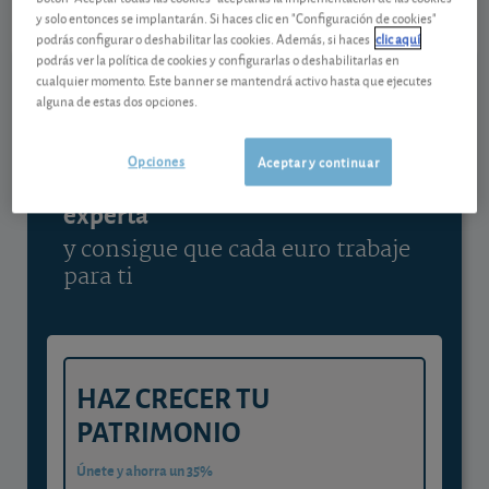
y solo entonces se implantarán. Si haces clic en "Configuración de cookies"
Ver detalladamente
podrás configurar o deshabilitar las cookies. Además, si haces
clic aquí
podrás ver la política de cookies y configurarlas o deshabilitarlas en
cualquier momento. Este banner se mantendrá activo hasta que ejecutes
alguna de estas dos opciones.
Contenido reservado a SOCIOS
Opciones
Aceptar y continuar
Gestiona tu dinero con visión
experta
y consigue que cada euro trabaje
para ti
HAZ CRECER TU
PATRIMONIO
Únete y ahorra un 35%