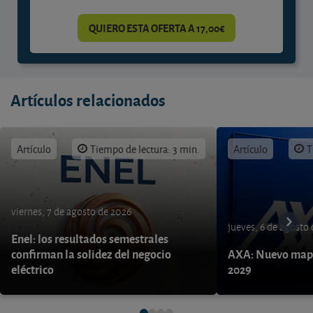
QUIERO ESTA OFERTA A 17,00€
Artículos relacionados
Artículo
Tiempo de lectura: 3 min.
Artículo
T
viernes, 7 de agosto de 2026
jueves, 6 de agosto
Enel: los resultados semestrales
confirman la solidez del negocio
AXA: Nuevo mapa
eléctrico
2029