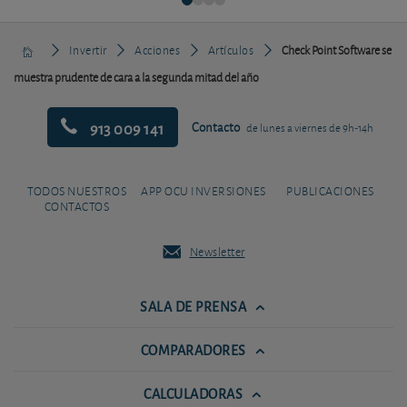
Invertir
Acciones
Artículos
Check Point Software se
muestra prudente de cara a la segunda mitad del año
913 009 141
Contacto
de lunes a viernes de 9h-14h
TODOS NUESTROS
APP OCU INVERSIONES
PUBLICACIONES
CONTACTOS
Newsletter
SALA DE PRENSA
COMPARADORES
CALCULADORAS