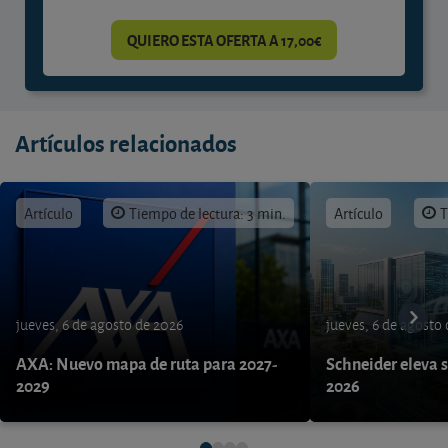
QUIERO ESTA OFERTA A 17,00€
Artículos relacionados
Artículo
Tiempo de lectura: 3 min.
Artículo
T
jueves, 6 de agosto de 2026
jueves, 6 de agosto
AXA: Nuevo mapa de ruta para 2027-
Schneider eleva s
2029
2026