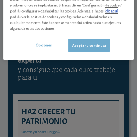
y solo entonces se implantarán. Si haces clic en "Configuración de cookies"
Ver detalladamente
podrás configurar o deshabilitar las cookies. Además, si haces
clic aquí
podrás ver la política de cookies y configurarlas o deshabilitarlas en
cualquier momento. Este banner se mantendrá activo hasta que ejecutes
alguna de estas dos opciones.
Contenido reservado a SOCIOS
Opciones
Aceptar y continuar
Gestiona tu dinero con visión
experta
y consigue que cada euro trabaje
para ti
HAZ CRECER TU
PATRIMONIO
Únete y ahorra un 35%