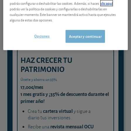
Gestiona tu dinero con visión
podrás configurar o deshabilitar las cookies. Además, si haces
clic aquí
experta
podrás ver la política de cookies y configurarlas o deshabilitarlas en
cualquier momento. Este banner se mantendrá activo hasta que ejecutes
y consigue que cada euro trabaje
alguna de estas dos opciones.
para ti
Opciones
Aceptar y continuar
HAZ CRECER TU
PATRIMONIO
Únete y ahorra un 35%
17,00€/mes
1 mes gratis y ¡35% de descuento durante el
primer año!
cartera virtual
Crea tu
y sigue a
diario tus inversiones.
revista mensual OCU
Recibe una