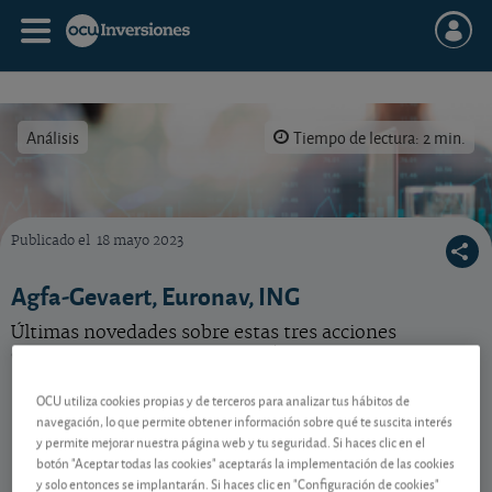
Análisis
Tiempo de lectura: 2 min.
Publicado el
18 mayo 2023
Últimas noticias para invertir bien en bolsa sobre estas acciones: Agfa-Gevaert, Euronav,
Agfa-Gevaert, Euronav, ING
Últimas novedades sobre estas tres acciones
extranjeras de nuestra selección.
OCU utiliza cookies propias y de terceros para analizar tus hábitos de
navegación, lo que permite obtener información sobre qué te suscita interés
Contenido reservado a SOCIOS
y permite mejorar nuestra página web y tu seguridad. Si haces clic en el
botón "Aceptar todas las cookies" aceptarás la implementación de las cookies
y solo entonces se implantarán. Si haces clic en "Configuración de cookies"