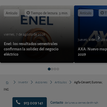
Artículo
Tiempo de lectura: 3 min.
Artículo
T
viernes, 7 de agosto de 2026
jueves, 6 de agosto
Enel: los resultados semestrales
confirman la solidez del negocio
AXA: Nuevo mapa
eléctrico
2029
Invertir
Acciones
Artículos
Agfa-Gevaert, Euronav,
ING
913 009 141
Contacto
de lunes a viernes de 9h-14h