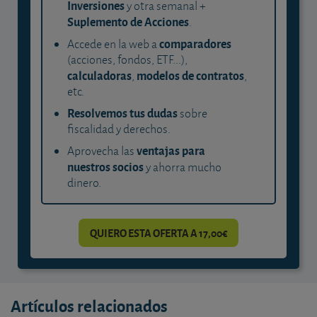
Inversiones
y otra semanal +
Suplemento de Acciones
.
comparadores
Accede en la web a
(acciones, fondos, ETF...),
calculadoras
modelos de contratos
,
,
etc.
Resolvemos tus dudas
sobre
fiscalidad y derechos.
ventajas para
Aprovecha las
nuestros socios
y ahorra mucho
dinero.
QUIERO ESTA OFERTA A 17,00€
Artículos relacionados