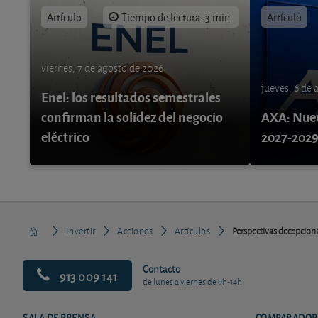
Artículo
Tiempo de lectura: 3 min.
Artículo
viernes, 7 de agosto de 2026
jueves, 6 de
Enel: los resultados semestrales
confirman la solidez del negocio
AXA: Nuev
eléctrico
2027-202
Invertir
Acciones
Artículos
Perspectivas decepcion
Contacto
913 009 141
de lunes a viernes de 9h-14h
SALA DE PRENSA
COMPARADOR