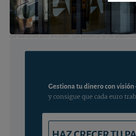
Qué hacer con esta acción de Autodesk, cuyas perspectivas han sido decepcionant
Gestiona tu dinero con visión
y consigue que cada euro trab
HAZ CRECER TU P