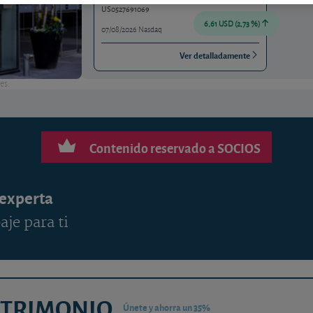
US0527691069
6,61 USD (2,73 %)
07/08/2026 Nasdaq
Ver detalladamente
es.
Contenido reservado a SOCIOS
 experta
aje para ti
ATRIMONIO
Únete y ahorra un 35%