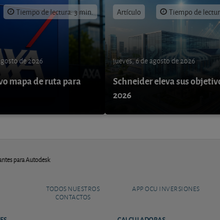
Tiempo de lectura: 3 min.
Artículo
Tiempo de lectur
 agosto de 2026
jueves, 6 de agosto de 2026
o mapa de ruta para
Schneider eleva sus objetiv
9
2026
antes para Autodesk
TODOS NUESTROS
APP OCU INVERSIONES
CONTACTOS
ES
CALCULADORAS