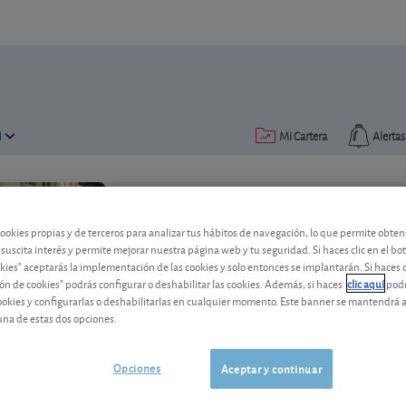
N
Mi Cartera
Alertas
Publicado el
08 marzo 2023
lectura: 2 min.
cookies propias y de terceros para analizar tus hábitos de navegación, lo que permite obte
 suscita interés y permite mejorar nuestra página web y tu seguridad. Si haces clic en el bo
okies" aceptarás la implementación de las cookies y solo entonces se implantarán. Si haces c
Perspectivas decepcionante
ón de cookies" podrás configurar o deshabilitar las cookies. Además, si haces
clic aquí
podr
cookies y configurarlas o deshabilitarlas en cualquier momento. Este banner se mantendrá 
Las fortalezas del grupo norteamerican
una de estas dos opciones.
sin embargo puestas en entredicho.
Opciones
Aceptar y continuar
Autodesk
249,08 USD