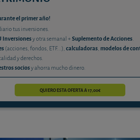
urante el primer año!
diario tus inversiones.
U Inversiones
Suplemento de Acciones
y otra semanal +
.
es
calculadoras
modelos de con
(acciones, fondos, ETF...),
,
calidad y derechos.
stros socios
y ahorra mucho dinero.
QUIERO ESTA OFERTA A 17,00€