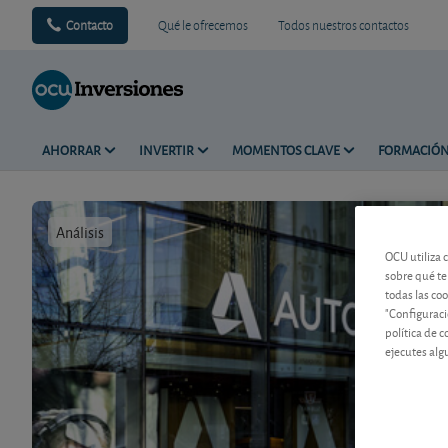
Contacto
Qué le ofrecemos
Todos nuestros contactos
AHORRAR
INVERTIR
MOMENTOS CLAVE
FORMACIÓ
Análisis
Tiempo de 
OCU utiliza 
sobre qué te
todas las co
"Configuraci
política de 
ejecutes alg