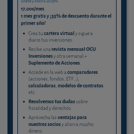
Únete y ahorra un 35%
17,00€/mes
1 mes gratis y ¡35% de descuento durante el
primer año!
cartera virtual
Crea tu
y sigue a
diario tus inversiones.
revista mensual OCU
Recibe una
Inversiones
y otra semanal +
Suplemento de Acciones
.
comparadores
Accede en la web a
(acciones, fondos, ETF...),
calculadoras
modelos de contratos
,
,
etc.
Resolvemos tus dudas
sobre
fiscalidad y derechos.
ventajas para
Aprovecha las
nuestros socios
y ahorra mucho
dinero.