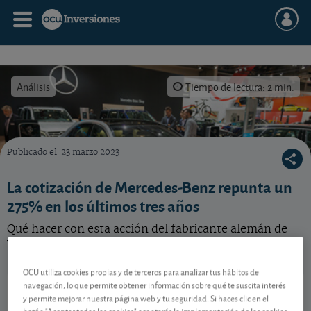
Análisis
Tiempo de lectura: 2 min.
Publicado el
23 marzo 2023
Qué hacer con esta acción del fabricante alemán Mercedes-Benz para la que hemos revisa
La cotización de Mercedes-Benz repunta un
275% en los últimos tres años
Qué hacer con esta acción del fabricante alemán de
vehículos de lujo para la que hemos revisado al alza
nuestras previsiones.
OCU utiliza cookies propias y de terceros para analizar tus hábitos de
Mercedes-Benz
47,00 EUR
navegación, lo que permite obtener información sobre qué te suscita interés
y permite mejorar nuestra página web y tu seguridad. Si haces clic en el
DE0007100000