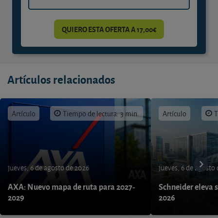
QUIERO ESTA OFERTA A 17,00€
Artículos relacionados
Artículo
Tiempo de lectura: 3 min.
Artículo
T
jueves, 6 de agosto de 2026
jueves, 6 de agosto
AXA: Nuevo mapa de ruta para 2027-
Schneider eleva s
2029
2026