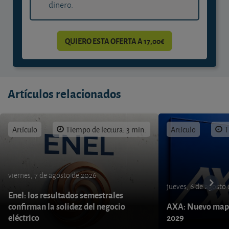
dinero.
QUIERO ESTA OFERTA A 17,00€
Artículos relacionados
Artículo
Tiempo de lectura: 3 min.
Artículo
T
viernes, 7 de agosto de 2026
jueves, 6 de agosto
Enel: los resultados semestrales
confirman la solidez del negocio
AXA: Nuevo mapa
eléctrico
2029