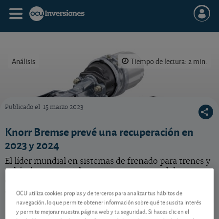
Análisis
Tiempo de lectura: 2 min.
Publicado el
15 marzo 2023
Qué hacer con esta acción del grupo alemán Knorr Bremse, que se muestra optimista de 
Knorr Bremse prevé una recuperación en
2023 y 2024
El líder mundial en sistemas de frenado para trenes y
vehículos comerciales espera un repunte del
crecimiento en los próximos trimestres, lo que ha
animado la cotización.
OCU utiliza cookies propias y de terceros para analizar tus hábitos de
navegación, lo que permite obtener información sobre qué te suscita interés
Knorr Bremse
102,40 EUR
y permite mejorar nuestra página web y tu seguridad. Si haces clic en el