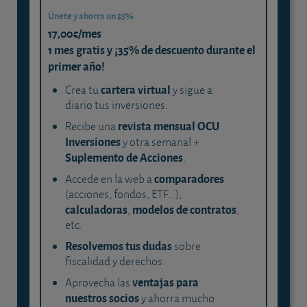
Únete y ahorra un 35%
17,00€/mes
1 mes gratis y ¡35% de descuento durante el
primer año!
cartera virtual
Crea tu
y sigue a
diario tus inversiones.
revista mensual OCU
Recibe una
Inversiones
y otra semanal +
Suplemento de Acciones
.
comparadores
Accede en la web a
(acciones, fondos, ETF...),
calculadoras
modelos de contratos
,
,
etc.
Resolvemos tus dudas
sobre
fiscalidad y derechos.
ventajas para
Aprovecha las
nuestros socios
y ahorra mucho