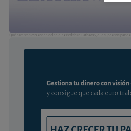
Qué hacer con esta acción del holding Berkshire Hathaway, que supo anticiparse a l
Gestiona tu dinero con visión
y consigue que cada euro trab
HAZ CRECER TU P