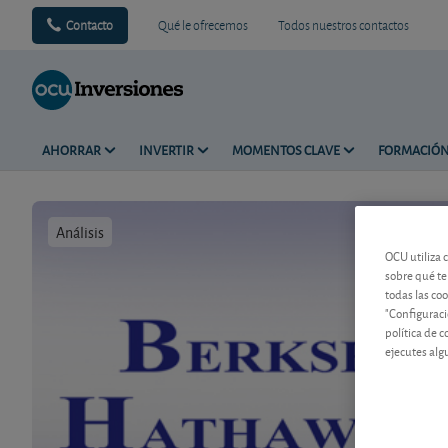
Contacto
Qué le ofrecemos
Todos nuestros contactos
AHORRAR
INVERTIR
MOMENTOS CLAVE
FORMACIÓ
Análisis
Tiempo de 
OCU utiliza 
sobre qué te
todas las co
"Configuraci
política de 
ejecutes alg