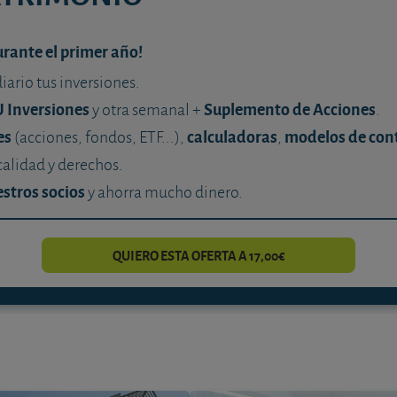
urante el primer año!
diario tus inversiones.
U Inversiones
Suplemento de Acciones
y otra semanal +
.
es
calculadoras
modelos de con
(acciones, fondos, ETF...),
,
calidad y derechos.
stros socios
y ahorra mucho dinero.
QUIERO ESTA OFERTA A 17,00€