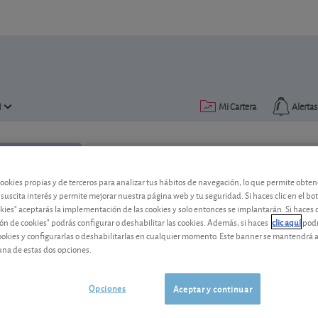
N
Mi Cartera
Alertas
Publicado el
15 marzo 2023
lectura: 2 min.
cookies propias y de terceros para analizar tus hábitos de navegación, lo que permite obte
 suscita interés y permite mejorar nuestra página web y tu seguridad. Si haces clic en el bo
okies" aceptarás la implementación de las cookies y solo entonces se implantarán. Si haces c
¡Berkshire Hathaway lo vio v
ón de cookies" podrás configurar o deshabilitar las cookies. Además, si haces
clic aquí
podr
cookies y configurarlas o deshabilitarlas en cualquier momento. Este banner se mantendrá 
¡En 2022, el holding inversor de Warren
una de estas dos opciones.
bancos más pequeños! Qué hacer ahora 
Opciones
Aceptar y continuar
Berkshire Hathaway B
518,85 USD