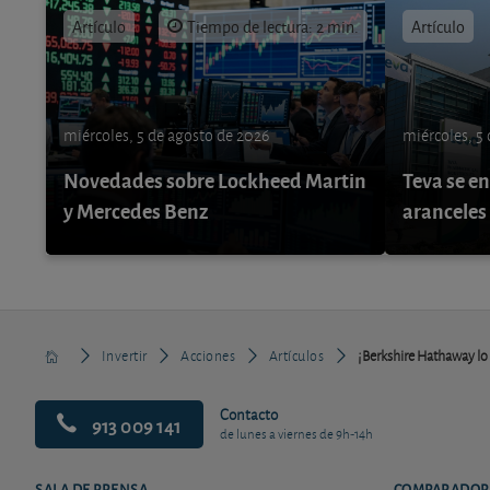
Artículo
Tiempo de lectura: 2 min.
Artículo
miércoles, 5 de agosto de 2026
miércoles, 5
Novedades sobre Lockheed Martin
Teva se e
y Mercedes Benz
aranceles
Invertir
Acciones
Artículos
¡Berkshire Hathaway lo 
Contacto
913 009 141
de lunes a viernes de 9h-14h
SALA DE PRENSA
COMPARADOR