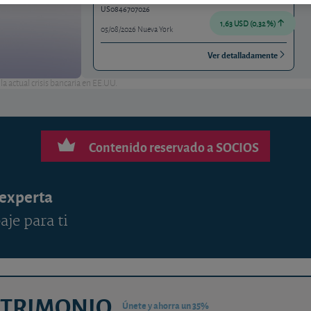
US0846707026
1,63 USD (0,32 %)
05/08/2026 Nueva York
Ver detalladamente
a actual crisis bancaria en EE.UU.
Contenido reservado a SOCIOS
 experta
aje para ti
ATRIMONIO
Únete y ahorra un 35%