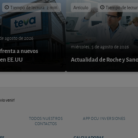
Tiempo de lectura: 2 min.
Artículo
Tiempo de lectur
 de agosto de 2026
miércoles, 5 de agosto de 2026
nfrenta a nuevos
 en EE.UU
Actualidad de Roche y Sano
vio venir!
TODOS NUESTROS
APP OCU INVERSIONES
CONTACTOS
ES
CALCULADORAS