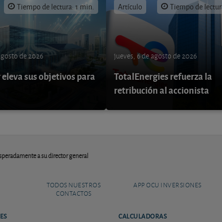
Tiempo de lectura: 1 min.
Artículo
Tiempo de lectur
 agosto de 2026
jueves, 6 de agosto de 2026
eleva sus objetivos para
TotalEnergies refuerza la
retribución al accionista
speradamente a su director general
TODOS NUESTROS
APP OCU INVERSIONES
CONTACTOS
ES
CALCULADORAS