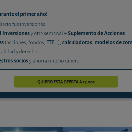
urante el primer año!
diario tus inversiones.
U Inversiones
Suplemento de Acciones
y otra semanal +
.
es
calculadoras
modelos de con
(acciones, fondos, ETF...),
,
calidad y derechos.
stros socios
y ahorra mucho dinero.
QUIERO ESTA OFERTA A 17,00€