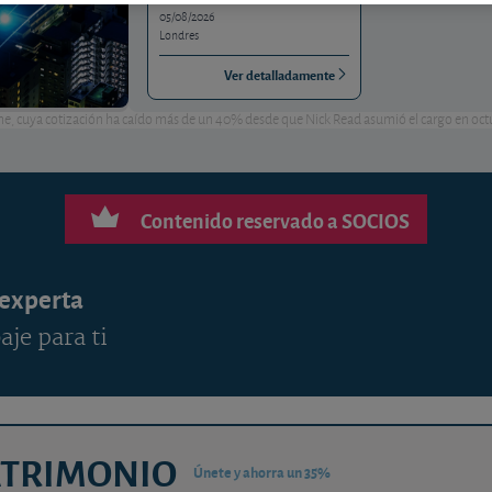
05/08/2026
Londres
Ver detalladamente
ne, cuya cotización ha caído más de un 40% desde que Nick Read asumió el cargo en oct
Contenido reservado a SOCIOS
 experta
aje para ti
ATRIMONIO
Únete y ahorra un 35%