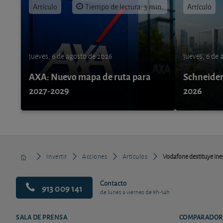
Artículo
Tiempo de lectura: 3 min.
Artículo
jueves, 6 de agosto de 2026
jueves, 6 de
AXA: Nuevo mapa de ruta para
Schneider 
2027-2029
2026
Invertir
Acciones
Artículos
Vodafone destituye ine
Contacto
913 009 141
de lunes a viernes de 9h-14h
SALA DE PRENSA
COMPARADOR