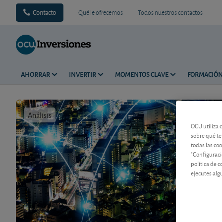
Contacto
Qué le ofrecemos
Todos nuestros contactos
AHORRAR
INVERTIR
MOMENTOS CLAVE
FORMACIÓ
Análisis
Tiempo de 
OCU utiliza 
sobre qué te
todas las co
"Configuraci
política de 
ejecutes alg