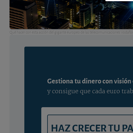
Qué hacer con esta acción del gigante europeo de las telecomunicaciones Vodafo
Gestiona tu dinero con visión
y consigue que cada euro trab
HAZ CRECER TU P