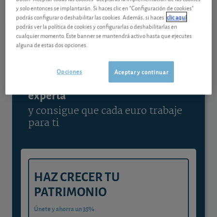
y solo entonces se implantarán. Si haces clic en "Configuración de cookies"
Ver detalladamente
podrás configurar o deshabilitar las cookies. Además, si haces
clic aquí
podrás ver la política de cookies y configurarlas o deshabilitarlas en
cualquier momento. Este banner se mantendrá activo hasta que ejecutes
alguna de estas dos opciones.
Contenido reservado a SOCIOS
Opciones
Aceptar y continuar
Gestiona tu dinero con visión
experta
y consigue que cada euro trabaje
para ti
HAZ CRECER TU
PATRIMONIO
Únete y ahorra un 35%