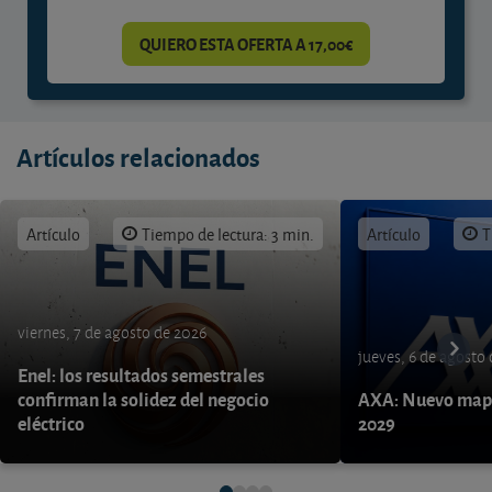
QUIERO ESTA OFERTA A 17,00€
Artículos relacionados
Artículo
Tiempo de lectura: 3 min.
Artículo
T
viernes, 7 de agosto de 2026
jueves, 6 de agosto
Enel: los resultados semestrales
confirman la solidez del negocio
AXA: Nuevo mapa
eléctrico
2029