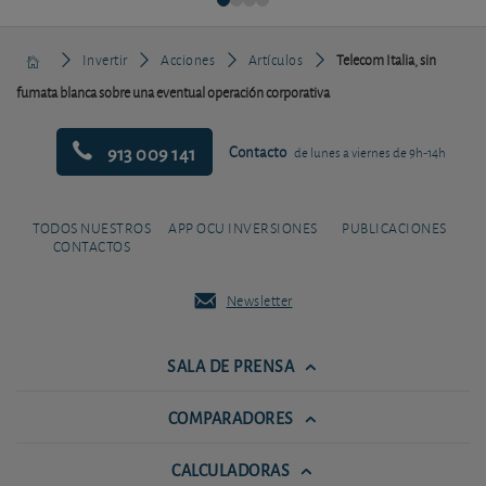
Invertir
Acciones
Artículos
Telecom Italia, sin
fumata blanca sobre una eventual operación corporativa
913 009 141
Contacto
de lunes a viernes de 9h-14h
TODOS NUESTROS
APP OCU INVERSIONES
PUBLICACIONES
CONTACTOS
Newsletter
SALA DE PRENSA
COMPARADORES
CALCULADORAS