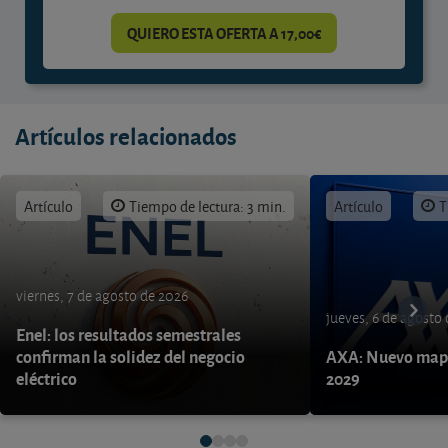
QUIERO ESTA OFERTA A 17,00€
Artículos relacionados
Artículo
Tiempo de lectura: 3 min.
Artículo
T
viernes, 7 de agosto de 2026
jueves, 6 de agosto
Enel: los resultados semestrales
confirman la solidez del negocio
AXA: Nuevo mapa
eléctrico
2029