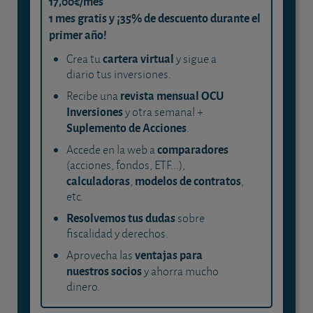
17,00€/mes
1 mes gratis y ¡35% de descuento durante el
primer año!
cartera virtual
Crea tu
y sigue a
diario tus inversiones.
revista mensual OCU
Recibe una
Inversiones
y otra semanal +
Suplemento de Acciones
.
comparadores
Accede en la web a
(acciones, fondos, ETF...),
calculadoras
modelos de contratos
,
,
etc.
Resolvemos tus dudas
sobre
fiscalidad y derechos.
ventajas para
Aprovecha las
nuestros socios
y ahorra mucho
dinero.