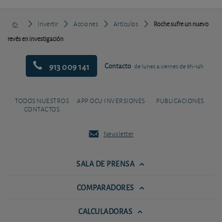
Invertir
Acciones
Artículos
Roche sufre un nuevo
revés en investigación
913 009 141
Contacto
de lunes a viernes de 9h-14h
TODOS NUESTROS
APP OCU INVERSIONES
PUBLICACIONES
CONTACTOS
Newsletter
SALA DE PRENSA
COMPARADORES
CALCULADORAS