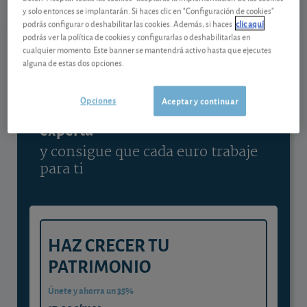
y solo entonces se implantarán. Si haces clic en "Configuración de cookies"
Ver detalladamente
podrás configurar o deshabilitar las cookies. Además, si haces
clic aquí
podrás ver la política de cookies y configurarlas o deshabilitarlas en
cualquier momento. Este banner se mantendrá activo hasta que ejecutes
alguna de estas dos opciones.
Contenido reservado a SOCIOS
Opciones
Aceptar y continuar
Gestiona tu dinero con visión
experta
y consigue que cada euro trabaje
para ti
HAZ CRECER TU
PATRIMONIO
Únete y ahorra un 35%