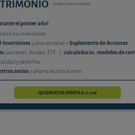
ATRIMONIO
Únete y ahorra un 35%
urante el primer año!
diario tus inversiones.
U Inversiones
Suplemento de Acciones
y otra semanal +
.
es
calculadoras
modelos de con
(acciones, fondos, ETF...),
,
calidad y derechos.
stros socios
y ahorra mucho dinero.
QUIERO ESTA OFERTA A 17,00€