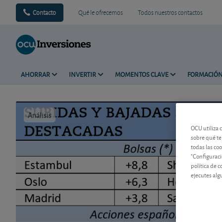
Contacto
Qué le ofrecemos
Todos nuestros contactos
AHORRAR
INVERTIR
MOMENTOS CLAVE
FORMACIÓ
Análisis
Tiempo de 
OCU utiliza 
sobre qué te
todas las co
"Configuraci
política de 
ejecutes alg