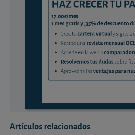
HAZ CRECER TU P
17,00€/mes
1 mes gratis y ¡35% de descuento d
cartera virtual
Crea tu
y sigue a 
revista mensual OC
Recibe una
comparador
Accede en la web a
Resolvemos tus dudas
sobre fis
ventajas para nue
Aprovecha las
Artículos relacionados