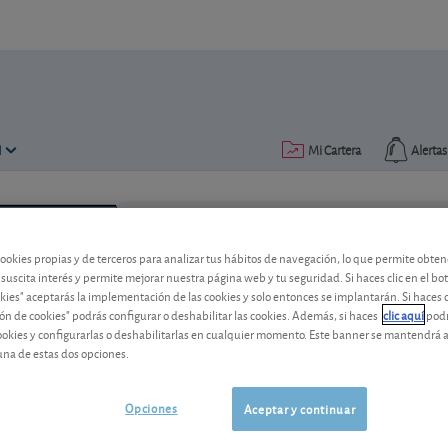
N
Mi Cartera
Alertas
Publicado el
28 noviembre 2022
lectura: 2 min.
cookies propias y de terceros para analizar tus hábitos de navegación, lo que permite obte
 suscita interés y permite mejorar nuestra página web y tu seguridad. Si haces clic en el bo
okies" aceptarás la implementación de las cookies y solo entonces se implantarán. Si haces c
ón de cookies" podrás configurar o deshabilitar las cookies. Además, si haces
clic aquí
podr
cookies y configurarlas o deshabilitarlas en cualquier momento. Este banner se mantendrá 
una de estas dos opciones.
Clima bursátil, ánimos renov
Opciones
Aceptar y continuar
Sin noticias económicas destacables, 
asueto. Vea las mayores subidas y caíd