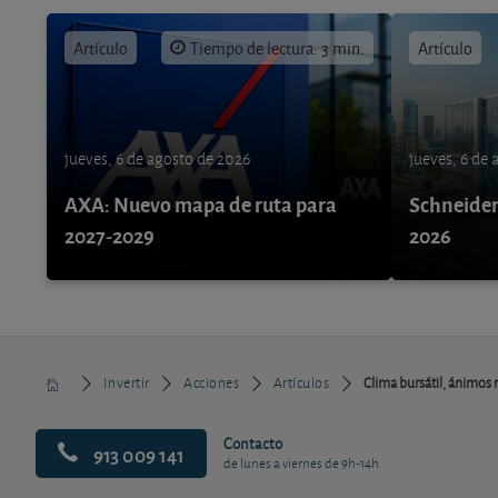
Artículo
Tiempo de lectura: 3 min.
Artículo
jueves, 6 de agosto de 2026
jueves, 6 de
AXA: Nuevo mapa de ruta para
Schneider 
2027-2029
2026
Invertir
Acciones
Artículos
Clima bursátil, ánimos 
Contacto
913 009 141
de lunes a viernes de 9h-14h