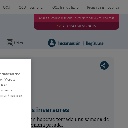
OCU
OCU Inversiones
OCU Inmobiliario
Prensa e instituciones
Análisis, recomendaciones, carteras modelo y mucho más
AHORA 1 MES GRATIS
Iniciar sesión
Regístrate
Útiles
|
ner información
tón "Aceptar
lic en
ás ver la
activo hasta que
ados de los inversores
las bolsas parecen haberse tomado una semana de
as durante la semana pasada.