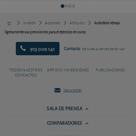
Invertir
Acciones
Artículos
Autodesk rebaja
ligeramente sus previsiones para el ejercicio en curso
913 009 141
Contacto
de lunes a viernes de 9h-14h
TODOS NUESTROS
APP OCU INVERSIONES
PUBLICACIONES
CONTACTOS
Newsletter
SALA DE PRENSA
COMPARADORES