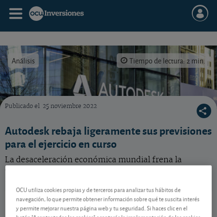
Análisis
Tiempo de lectura: 2 min.
Publicado el
25 noviembre 2022
Qué hacer con esta acción de Autodesk, que ha rebajado ligeramente sus previsiones para 
Autodesk rebaja ligeramente sus previsiones
para el ejercicio en curso
La desaceleración económica mundial frena la
demanda del especialista en software de diseño y
modelización 3D.
OCU utiliza cookies propias y de terceros para analizar tus hábitos de
Autodesk
240,78 USD
navegación, lo que permite obtener información sobre qué te suscita interés
y permite mejorar nuestra página web y tu seguridad. Si haces clic en el
US0527691069