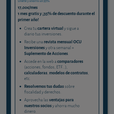
Únete y ahorra un 35%
17,00€/mes
1 mes gratis y ¡35% de descuento durante el
primer año!
cartera virtual
Crea tu
y sigue a
diario tus inversiones.
revista mensual OCU
Recibe una
Inversiones
y otra semanal +
Suplemento de Acciones
.
comparadores
Accede en la web a
(acciones, fondos, ETF...),
calculadoras
modelos de contratos
,
,
etc.
Resolvemos tus dudas
sobre
fiscalidad y derechos.
ventajas para
Aprovecha las
nuestros socios
y ahorra mucho
dinero.