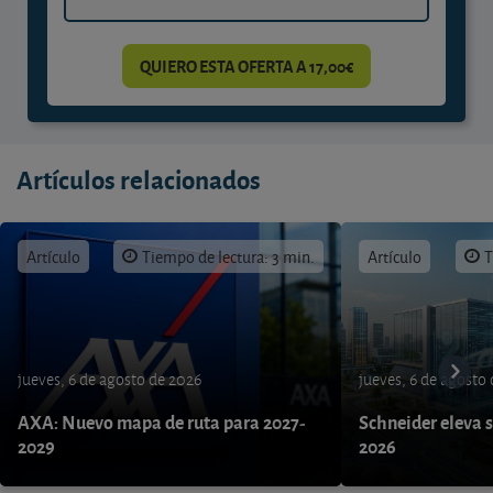
QUIERO ESTA OFERTA A 17,00€
Artículos relacionados
Artículo
Tiempo de lectura: 3 min.
Artículo
T
jueves, 6 de agosto de 2026
jueves, 6 de agosto
AXA: Nuevo mapa de ruta para 2027-
Schneider eleva s
2029
2026