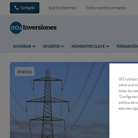
Contacto
Qué le ofrecemos
Todos nuestros contactos
AHORRAR
INVERTIR
MOMENTOS CLAVE
FORMACIÓ
Análisis
Tiempo de 
OCU utiliza 
sobre qué te
todas las co
"Configuraci
política de 
ejecutes alg