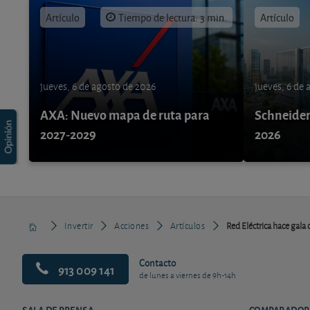
Artículo
Tiempo de lectura: 3 min.
Artículo
jueves, 6 de agosto de 2026
jueves, 6 de
AXA: Nuevo mapa de ruta para
Schneider 
2027-2029
2026
Invertir
Acciones
Artículos
Red Eléctrica hace gala 
Contacto
913 009 141
de lunes a viernes de 9h-14h
SALA DE PRENSA
COMPARADOR