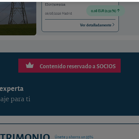
ES0173093024
0,08 EUR (0,52 %)
06/08/2026 Madrid
Ver detalladamente
Contenido reservado a SOCIOS
 experta
aje para ti
ATRIMONIO
Únete y ahorra un 35%