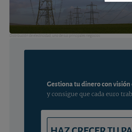
Distribución de electricidad, uno de sus principales negocios.
Gestiona tu dinero con visión
y consigue que cada euro trab
HAZ CRECER TU P