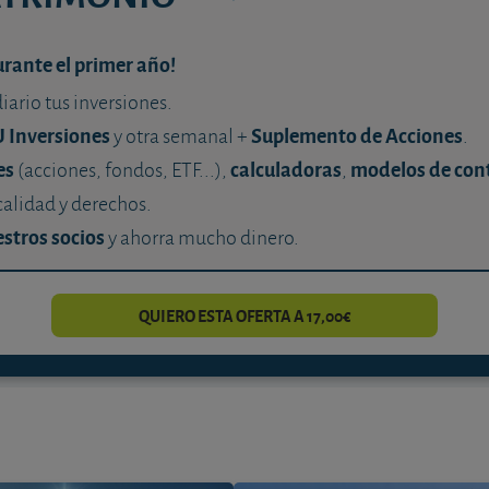
urante el primer año!
diario tus inversiones.
U Inversiones
Suplemento de Acciones
y otra semanal +
.
es
calculadoras
modelos de con
(acciones, fondos, ETF...),
,
calidad y derechos.
stros socios
y ahorra mucho dinero.
QUIERO ESTA OFERTA A 17,00€