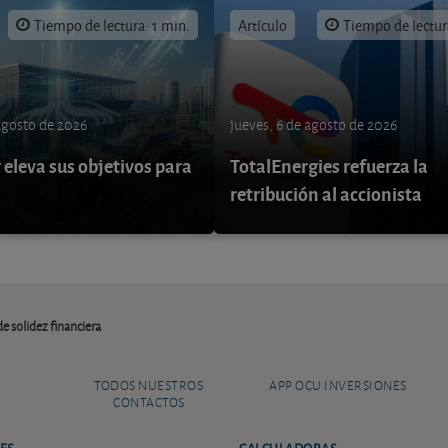
Tiempo de lectura: 1 min.
Artículo
Tiempo de lectur
 agosto de 2026
jueves, 6 de agosto de 2026
eleva sus objetivos para
TotalEnergies refuerza la
retribución al accionista
de solidez financiera
TODOS NUESTROS
APP OCU INVERSIONES
CONTACTOS
ES
CALCULADORAS