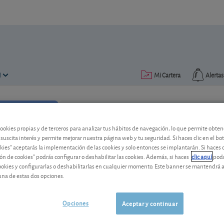
N
Mi Cartera
Alertas
Publicado el
28 octubre 2022
lectura: 1 min.
cookies propias y de terceros para analizar tus hábitos de navegación, lo que permite obte
 suscita interés y permite mejorar nuestra página web y tu seguridad. Si haces clic en el bo
okies" aceptarás la implementación de las cookies y solo entonces se implantarán. Si haces c
Red Eléctrica hace gala de so
ón de cookies" podrás configurar o deshabilitar las cookies. Además, si haces
clic aquí
podr
cookies y configurarlas o deshabilitarlas en cualquier momento. Este banner se mantendrá 
El transportista de electricidad en nues
una de estas dos opciones.
endeudamiento, pagará en enero de 202
Opciones
Aceptar y continuar
Redeia
15,45 EUR