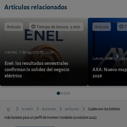
Artículos relacionados
Artículo
Tiempo de lectura: 3 min.
Artículo
T
viernes, 7 de agosto de 2026
jueves, 6 de agosto
Enel: los resultados semestrales
confirman la solidez del negocio
AXA: Nuevo mapa
eléctrico
2029
Invertir
Acciones
Artículos
Cuáles son los brókers
más baratos para un perfil de inversor modesto (a octubre 2022)