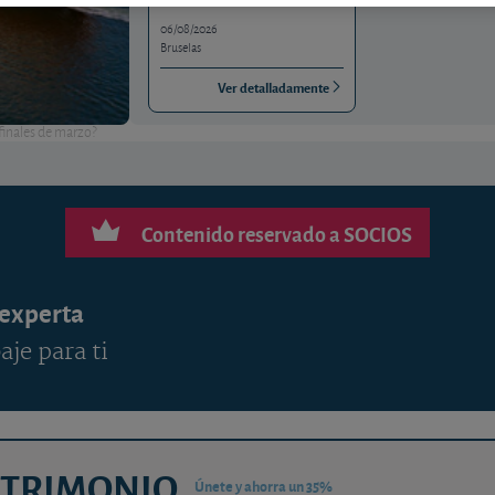
06/08/2026
Bruselas
Ver detalladamente
finales de marzo?
Contenido reservado a SOCIOS
 experta
aje para ti
ATRIMONIO
Únete y ahorra un 35%