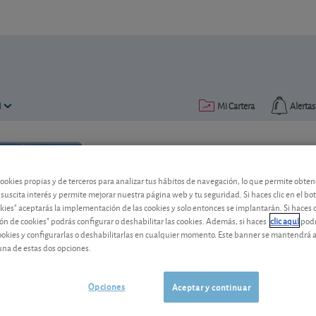
N
Mi Cartera
Alertas
Publicado el
13 septiembre 2022
lectura: 2 min.
cookies propias y de terceros para analizar tus hábitos de navegación, lo que permite obte
 suscita interés y permite mejorar nuestra página web y tu seguridad. Si haces clic en el bo
La acción de Exmar ha subid
okies" aceptarás la implementación de las cookies y solo entonces se implantarán. Si haces c
ón de cookies" podrás configurar o deshabilitar las cookies. Además, si haces
clic aquí
podr
cookies y configurarlas o deshabilitarlas en cualquier momento. Este banner se mantendrá 
El 25 de marzo recomendamos comprar e
una de estas dos opciones.
ahora.
Opciones
Aceptar y continuar
Exmar
11,45 EUR
-
BE0003808251