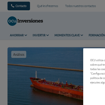
Contacto
Qué le ofrecemos
Todos nuestros contactos
AHORRAR
INVERTIR
MOMENTOS CLAVE
FORMACIÓ
Análisis
Tiempo de 
OCU utiliza 
sobre qué te
todas las co
"Configuraci
política de 
ejecutes alg