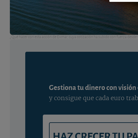
¿Qué hacer con esta acción de Exmar, cuya cotización ha subido con fuerza desde 
Gestiona tu dinero con visión
y consigue que cada euro trab
HAZ CRECER TU P