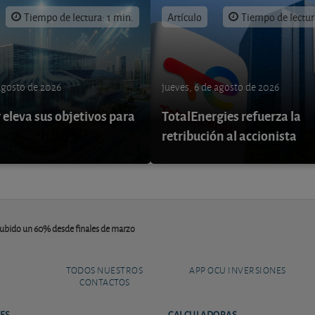
Tiempo de lectura: 1 min.
Artículo
Tiempo de lectur
 agosto de 2026
jueves, 6 de agosto de 2026
eleva sus objetivos para
TotalEnergies refuerza la
retribución al accionista
subido un 60% desde finales de marzo
TODOS NUESTROS
APP OCU INVERSIONES
CONTACTOS
ES
CALCULADORAS