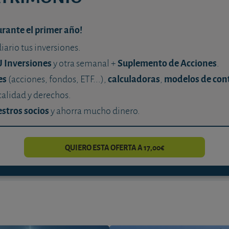
urante el primer año!
diario tus inversiones.
U Inversiones
Suplemento de Acciones
y otra semanal +
.
es
calculadoras
modelos de con
(acciones, fondos, ETF...),
,
calidad y derechos.
stros socios
y ahorra mucho dinero.
QUIERO ESTA OFERTA A 17,00€