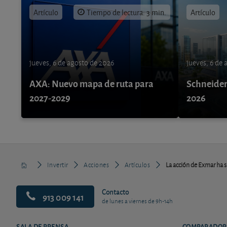
Artículo
Tiempo de lectura: 3 min.
Artículo
jueves, 6 de agosto de 2026
jueves, 6 de
AXA: Nuevo mapa de ruta para
Schneider 
2027-2029
2026
Invertir
Acciones
Artículos
La acción de Exmar ha 
Contacto
913 009 141
de lunes a viernes de 9h-14h
SALA DE PRENSA
COMPARADOR