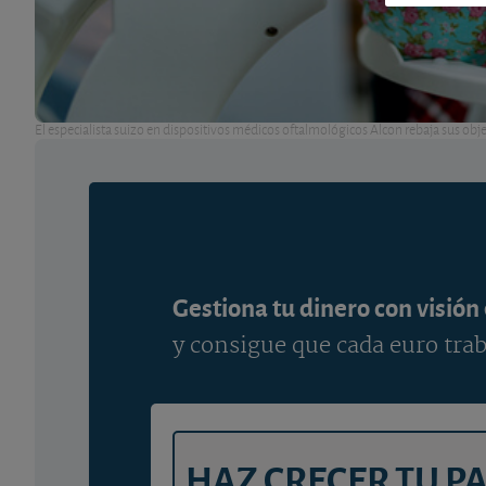
El especialista suizo en dispositivos médicos oftalmológicos Alcon rebaja sus obje
Gestiona tu dinero con visión
y consigue que cada euro trab
HAZ CRECER TU P