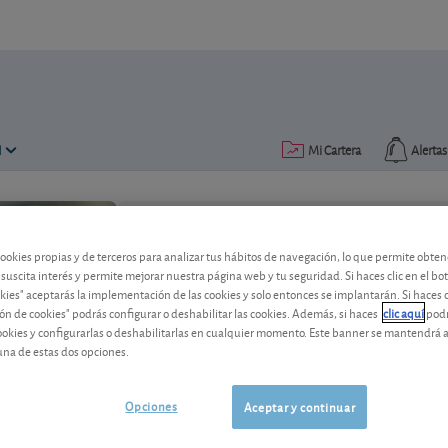
N
Mi Cartera
Alertas
Publicado el
01 septiembre 2022
lectura: 2 min.
cookies propias y de terceros para analizar tus hábitos de navegación, lo que permite obte
 suscita interés y permite mejorar nuestra página web y tu seguridad. Si haces clic en el bo
okies" aceptarás la implementación de las cookies y solo entonces se implantarán. Si haces c
Alcon mantiene un fuerte cr
ón de cookies" podrás configurar o deshabilitar las cookies. Además, si haces
clic aquí
podr
cookies y configurarlas o deshabilitarlas en cualquier momento. Este banner se mantendrá 
El especialista suizo en dispositivos m
una de estas dos opciones.
objetivo para 2022.
Opciones
Aceptar y continuar
Alcon
57,34 CHF