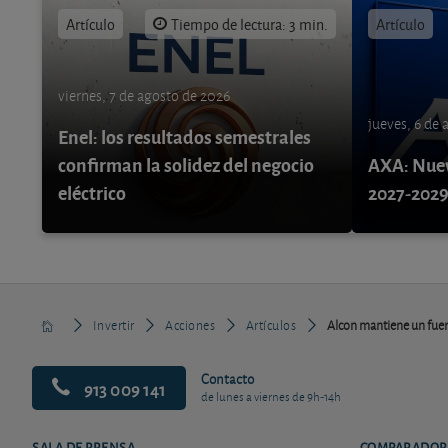
Artículo
Tiempo de lectura: 3 min.
Artículo
viernes, 7 de agosto de 2026
jueves, 6 de
Enel: los resultados semestrales
confirman la solidez del negocio
AXA: Nuev
eléctrico
2027-202
Invertir
Acciones
Artículos
Alcon mantiene un fuer
Contacto
913 009 141
de lunes a viernes de 9h-14h
SALA DE PRENSA
COMPARADOR