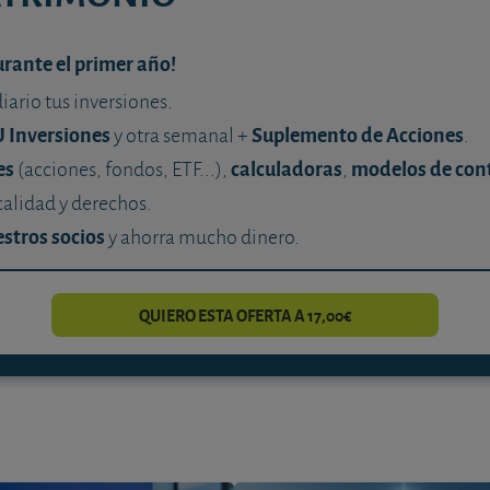
urante el primer año!
diario tus inversiones.
U Inversiones
Suplemento de Acciones
y otra semanal +
.
es
calculadoras
modelos de con
(acciones, fondos, ETF...),
,
calidad y derechos.
stros socios
y ahorra mucho dinero.
QUIERO ESTA OFERTA A 17,00€