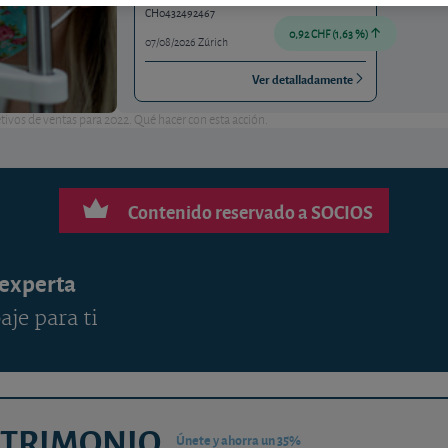
CH0432492467
0,92 CHF (1,63 %)
07/08/2026 Zúrich
Ver detalladamente
tivos de ventas para 2022. Qué hacer con esta acción.
Contenido reservado a SOCIOS
 experta
aje para ti
ATRIMONIO
Únete y ahorra un 35%