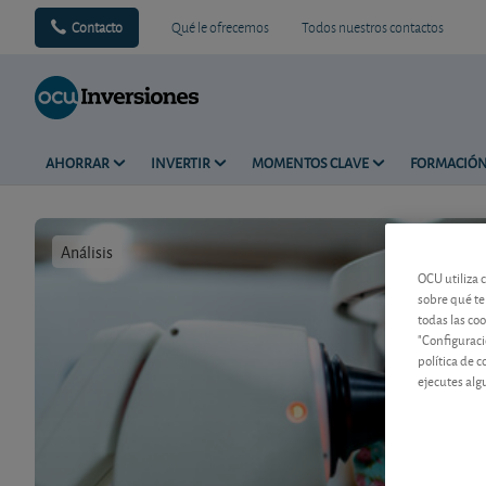
Contacto
Qué le ofrecemos
Todos nuestros contactos
AHORRAR
INVERTIR
MOMENTOS CLAVE
FORMACIÓ
Análisis
Tiempo de 
OCU utiliza 
sobre qué te
todas las co
"Configuraci
política de 
ejecutes alg