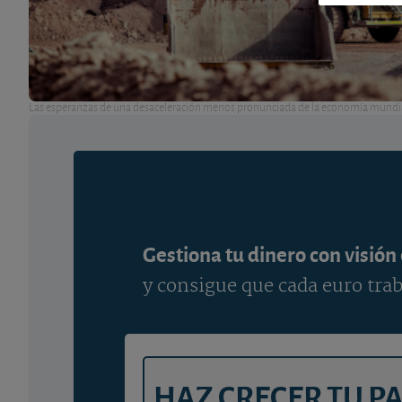
Las esperanzas de una desaceleración menos pronunciada de la economía mundial 
Gestiona tu dinero con visión
y consigue que cada euro trab
HAZ CRECER TU P