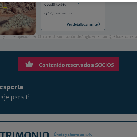
-
GB00BTK05J60
05/08/2026 Londres
Ver detalladamente
y una recuperación en China reactivan la acción de Anglo American. Qué hacer con ella
Contenido reservado a SOCIOS
 experta
aje para ti
ATRIMONIO
Únete y ahorra un 35%