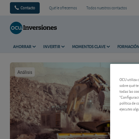
Contacto
Qué le ofrecemos
Todos nuestros contactos
AHORRAR
INVERTIR
MOMENTOS CLAVE
FORMACIÓ
Análisis
Tiempo de 
OCU utiliza 
sobre qué te
todas las co
"Configuraci
política de 
ejecutes alg