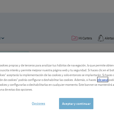
N
Mi Cartera
Alertas
Publicado el
18 agosto 2022
lectura: 2 min.
cookies propias y de terceros para analizar tus hábitos de navegación, lo que permite obte
 suscita interés y permite mejorar nuestra página web y tu seguridad. Si haces clic en el bo
okies" aceptarás la implementación de las cookies y solo entonces se implantarán. Si haces c
El corto plazo se presenta v
ón de cookies" podrás configurar o deshabilitar las cookies. Además, si haces
clic aquí
podr
cookies y configurarlas o deshabilitarlas en cualquier momento. Este banner se mantendrá 
A más largo plazo, el grupo minero brit
una de estas dos opciones.
aprovechar la transición energética.
Opciones
Aceptar y continuar
Anglo American
4.021,00 GBp