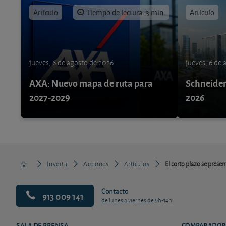
Artículo
Tiempo de lectura: 3 min.
Artículo
jueves, 6 de agosto de 2026
jueves, 6 de
AXA: Nuevo mapa de ruta para
Schneider 
2027-2029
2026
Invertir
Acciones
Artículos
El corto plazo se prese
Contacto
913 009 141
de lunes a viernes de 9h-14h
SALA DE PRENSA
COMPARADOR