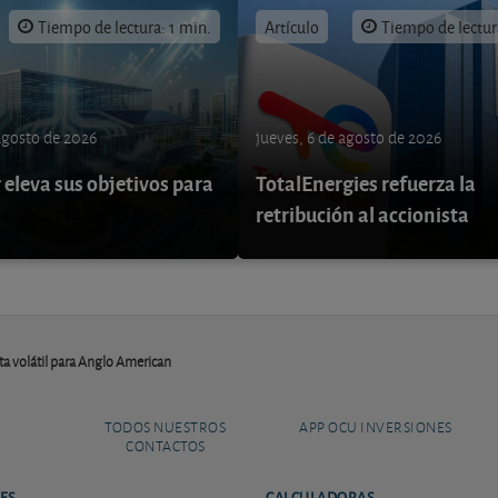
Tiempo de lectura: 1 min.
Artículo
Tiempo de lectur
 agosto de 2026
jueves, 6 de agosto de 2026
eleva sus objetivos para
TotalEnergies refuerza la
retribución al accionista
nta volátil para Anglo American
TODOS NUESTROS
APP OCU INVERSIONES
CONTACTOS
ES
CALCULADORAS