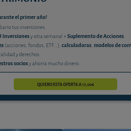
urante el primer año!
diario tus inversiones.
U Inversiones
Suplemento de Acciones
y otra semanal +
.
es
calculadoras
modelos de con
(acciones, fondos, ETF...),
,
calidad y derechos.
stros socios
y ahorra mucho dinero.
QUIERO ESTA OFERTA A 17,00€