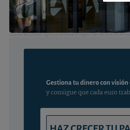
La acción de Autodesk registra un rendimiento negativo del 16% (en EUR) en lo q
Gestiona tu dinero con visión
y consigue que cada euro trab
HAZ CRECER TU P