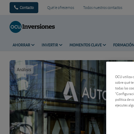
Contacto
Qué le ofrecemos
Todos nuestros contactos
AHORRAR
INVERTIR
MOMENTOS CLAVE
FORMACIÓ
Análisis
Tiempo de 
OCU utiliza 
sobre qué te
todas las co
"Configuraci
política de 
ejecutes alg