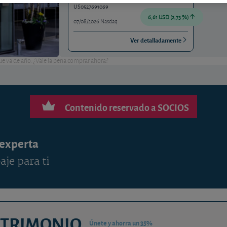
US0527691069
6,61 USD (2,73 %)
07/08/2026 Nasdaq
Ver detalladamente
ue va de año. ¿Vale la pena comprar ahora?
Contenido reservado a SOCIOS
 experta
aje para ti
ATRIMONIO
Únete y ahorra un 35%