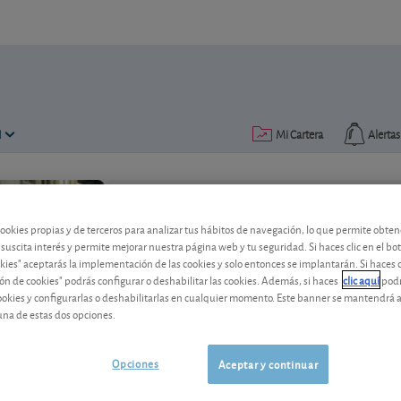
N
Mi Cartera
Alertas
Publicado el
30 agosto 2022
lectura: 2 min.
cookies propias y de terceros para analizar tus hábitos de navegación, lo que permite obte
 suscita interés y permite mejorar nuestra página web y tu seguridad. Si haces clic en el bo
okies" aceptarás la implementación de las cookies y solo entonces se implantarán. Si haces c
Autodesk confirma sus objet
ón de cookies" podrás configurar o deshabilitar las cookies. Además, si haces
clic aquí
podr
cookies y configurarlas o deshabilitarlas en cualquier momento. Este banner se mantendrá 
Los resultados del grupo son sólidos y
una de estas dos opciones.
modelado 3D es fuerte en un contexto de
Opciones
Aceptar y continuar
Autodesk
249,08 USD