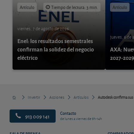
Artículo
Tiempo de lectura: 3 min.
Artículo
viernes, 7 de agosto de 2026
jueves, 6 de
Enel: los resultados semestrales
confirman la solidez del negocio
AXA: Nuev
eléctrico
2027-202
Invertir
Acciones
Artículos
Autodesk confirma sus 
Contacto
913 009 141
de lunes a viernes de 9h-14h
SALA DE PRENSA
COMPARADOR