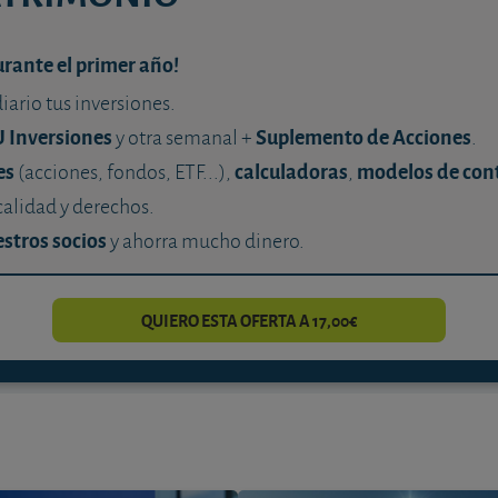
urante el primer año!
diario tus inversiones.
U Inversiones
Suplemento de Acciones
y otra semanal +
.
es
calculadoras
modelos de con
(acciones, fondos, ETF...),
,
calidad y derechos.
stros socios
y ahorra mucho dinero.
QUIERO ESTA OFERTA A 17,00€