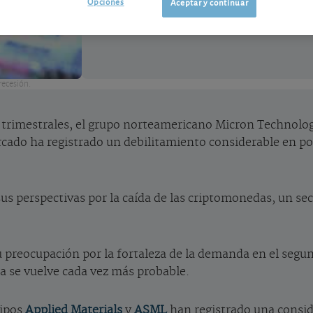
Opciones
Aceptar y continuar
recesión.
s trimestrales, el grupo norteamericano Micron Technolo
ercado ha registrado un debilitamiento considerable en p
us perspectivas por la caída de las criptomonedas, un se
su preocupación por la fortaleza de la demanda en el segu
 se vuelve cada vez más probable.
uipos
Applied Materials
y
ASML
han registrado una consid