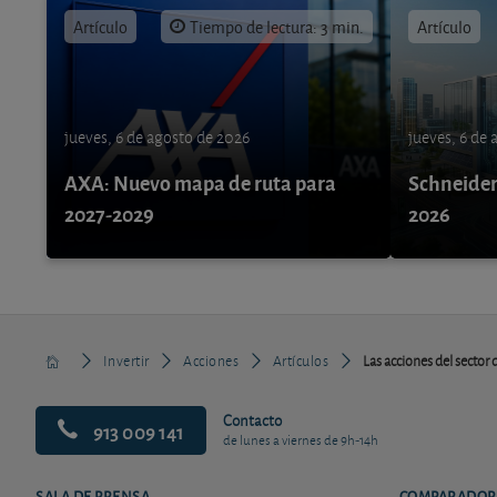
Artículo
Tiempo de lectura: 3 min.
Artículo
jueves, 6 de agosto de 2026
jueves, 6 de
AXA: Nuevo mapa de ruta para
Schneider 
2027-2029
2026
Invertir
Acciones
Artículos
Las acciones del sector
Contacto
913 009 141
de lunes a viernes de 9h-14h
SALA DE PRENSA
COMPARADOR