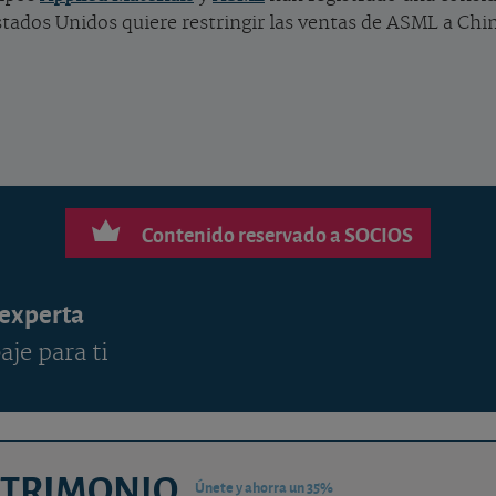
stados Unidos quiere restringir las ventas de ASML a Chi
Contenido reservado a SOCIOS
 experta
aje para ti
ATRIMONIO
Únete y ahorra un 35%