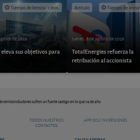
Tiempo de lectura: 1 min.
Artículo
Tiempo de lectur
 agosto de 2026
jueves, 6 de agosto de 2026
eleva sus objetivos para
TotalEnergies refuerza la
retribución al accionista
 de semiconductores sufren un fuerte castigo en lo que va de año
TODOS NUESTROS
APP OCU INVERSIONES
CONTACTOS
ES
CALCULADORAS