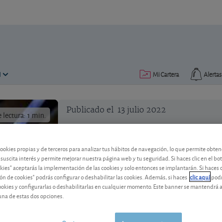
N
Mi Cartera
Alertas
Publicado el
13 julio 2022
lectura: 1 min.
cookies propias y de terceros para analizar tus hábitos de navegación, lo que permite obte
 suscita interés y permite mejorar nuestra página web y tu seguridad. Si haces clic en el bo
okies" aceptarás la implementación de las cookies y solo entonces se implantarán. Si haces c
Las acciones del sector de s
ón de cookies" podrás configurar o deshabilitar las cookies. Además, si haces
clic aquí
podr
cookies y configurarlas o deshabilitarlas en cualquier momento. Este banner se mantendrá 
castigo en lo que va de año
una de estas dos opciones.
Varias señales negativas han aparecido 