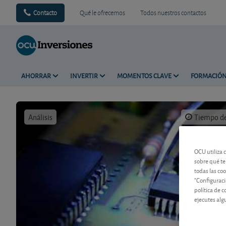
Contacto
Qué le ofrecemos
Todos nuestros contactos
AHORRAR
INVERTIR
MOMENTOS CLAVE
FORMACIÓ
Análisis
Tiempo de 
OCU utiliza 
sobre qué te
todas las co
"Configuraci
política de 
ejecutes alg