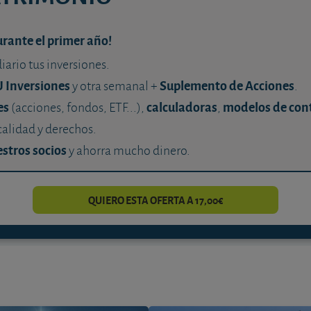
urante el primer año!
diario tus inversiones.
U Inversiones
Suplemento de Acciones
y otra semanal +
.
es
calculadoras
modelos de con
(acciones, fondos, ETF...),
,
calidad y derechos.
stros socios
y ahorra mucho dinero.
QUIERO ESTA OFERTA A 17,00€