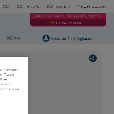
OCU
OCU Inversiones
OCU Inmobiliario
Prensa e instituciones
Análisis, recomendaciones, carteras modelo y mucho más
AHORA 1 MES GRATIS
Iniciar sesión
Regístrate
Útiles
|
ner información
tón "Aceptar
lic en
ás ver la
activo hasta que