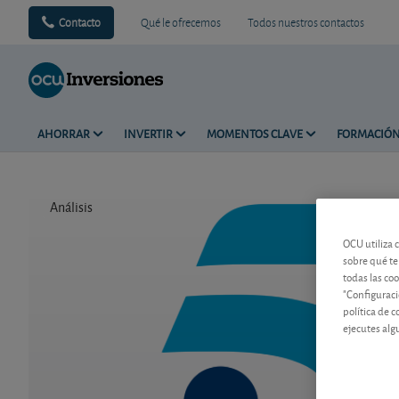
Contacto
Qué le ofrecemos
Todos nuestros contactos
AHORRAR
INVERTIR
MOMENTOS CLAVE
FORMACIÓ
Análisis
Tiempo de 
OCU utiliza 
sobre qué te
todas las co
"Configuraci
política de 
ejecutes alg