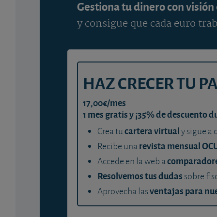
Gestiona tu dinero con visión
y consigue que cada euro trab
HAZ CRECER TU P
17,00€/mes
1 mes gratis y ¡35% de descuento d
cartera virtual
Crea tu
y sigue a 
revista mensual OC
Recibe una
comparador
Accede en la web a
Resolvemos tus dudas
sobre fis
ventajas para nue
Aprovecha las