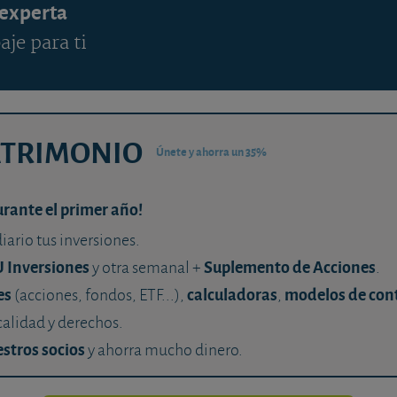
 experta
aje para ti
ATRIMONIO
Únete y ahorra un 35%
urante el primer año!
diario tus inversiones.
U Inversiones
Suplemento de Acciones
y otra semanal +
.
es
calculadoras
modelos de con
(acciones, fondos, ETF...),
,
calidad y derechos.
stros socios
y ahorra mucho dinero.