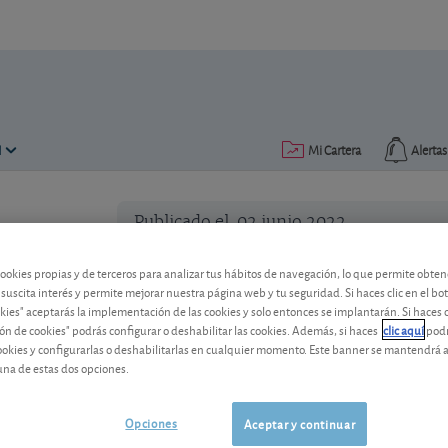
N
Mi Cartera
Alertas
Publicado el
02 junio 2022
lectura: 3 min.
cookies propias y de terceros para analizar tus hábitos de navegación, lo que permite obte
 suscita interés y permite mejorar nuestra página web y tu seguridad. Si haces clic en el bo
okies" aceptarás la implementación de las cookies y solo entonces se implantarán. Si haces c
ón de cookies" podrás configurar o deshabilitar las cookies. Además, si haces
clic aquí
podr
cookies y configurarlas o deshabilitarlas en cualquier momento. Este banner se mantendrá 
una de estas dos opciones.
Opciones
Aceptar y continuar