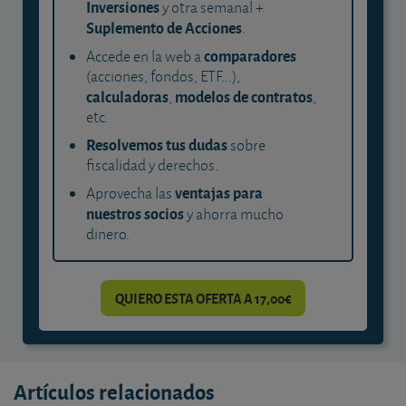
Inversiones
y otra semanal +
Suplemento de Acciones
.
comparadores
Accede en la web a
(acciones, fondos, ETF...),
calculadoras
modelos de contratos
,
,
etc.
Resolvemos tus dudas
sobre
fiscalidad y derechos.
ventajas para
Aprovecha las
nuestros socios
y ahorra mucho
dinero.
QUIERO ESTA OFERTA A 17,00€
Artículos relacionados