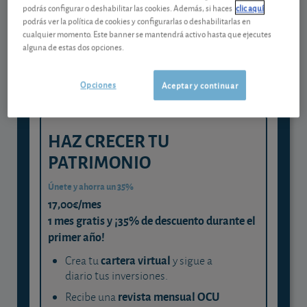
Gestiona tu dinero con visión
podrás configurar o deshabilitar las cookies. Además, si haces
clic aquí
experta
podrás ver la política de cookies y configurarlas o deshabilitarlas en
cualquier momento. Este banner se mantendrá activo hasta que ejecutes
y consigue que cada euro trabaje
alguna de estas dos opciones.
para ti
Opciones
Aceptar y continuar
HAZ CRECER TU
PATRIMONIO
Únete y ahorra un 35%
17,00€/mes
1 mes gratis y ¡35% de descuento durante el
primer año!
cartera virtual
Crea tu
y sigue a
diario tus inversiones.
revista mensual OCU
Recibe una