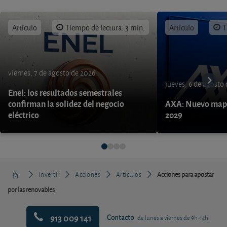
Artículo
Tiempo de lectura: 3 min.
Artículo
T
viernes, 7 de agosto de 2026
jueves, 6 de agosto
Enel: los resultados semestrales
confirman la solidez del negocio
AXA: Nuevo mapa
eléctrico
2029
Invertir
Acciones
Artículos
Acciones para apostar
por las renovables
913 009 141
Contacto
de lunes a viernes de 9h-14h