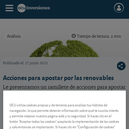
Análisis
Tiempo de lectura: 2 min.
Publicado el
17 junio 2022
El sector de las energías limpias atesora un hermoso potencial en el largo plazo
Acciones para apostar por las renovables
Le presentamos un ramillete de acciones para apostar
por las energías renovables (y más allá).
OCU utiliza cookies propias y de terceros para analizar tus hábitos de
navegación, lo que permite obtener información sobre qué te suscita interés
Contenido reservado a SOCIOS
y permite mejorar nuestra página web y tu seguridad. Si haces clic en el
botón "Aceptar todas las cookies" aceptarás la implementación de las cookies
y solo entonces se implantarán. Si haces clic en "Configuración de cookies"