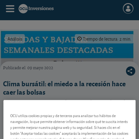
Análisis
Tiempo de lectura: 2 min.
Publicado el
09 mayo 2022
Subidas y bajadas bursátiles semanales destacadas.
Clima bursátil: el miedo a la recesión hace
caer las bolsas
Los inversores no tienen las cosas claras y el miedo a
la recesión hace caer las bolsas sin que broten ánimos
para nuevas compras.
OCU utiliza cookies propias y de terceros para analizar tus hábitos de
navegación, lo que permite obtener información sobre qué te suscita interés
y permite mejorar nuestra página web y tu seguridad. Si haces clic en el
botón "Aceptar todas las cookies" aceptarás la implementación de las cookies
Contenido reservado a SOCIOS
y solo entonces se implantarán. Si haces clic en "Configuración de cookies"