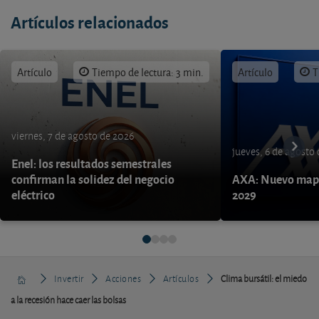
Artículos relacionados
Artículo
Tiempo de lectura: 3 min.
Artículo
T
viernes, 7 de agosto de 2026
jueves, 6 de agosto
Enel: los resultados semestrales
confirman la solidez del negocio
AXA: Nuevo mapa
eléctrico
2029
Invertir
Acciones
Artículos
Clima bursátil: el miedo
a la recesión hace caer las bolsas