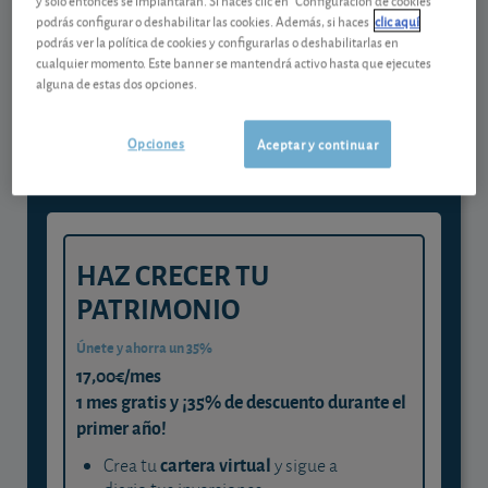
podrás configurar o deshabilitar las cookies. Además, si haces
clic aquí
podrás ver la política de cookies y configurarlas o deshabilitarlas en
Gestiona tu dinero con visión
cualquier momento. Este banner se mantendrá activo hasta que ejecutes
alguna de estas dos opciones.
experta
y consigue que cada euro trabaje
Opciones
Aceptar y continuar
para ti
HAZ CRECER TU
PATRIMONIO
Únete y ahorra un 35%
17,00€/mes
1 mes gratis y ¡35% de descuento durante el
primer año!
cartera virtual
Crea tu
y sigue a