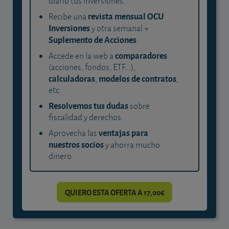
diario tus inversiones.
revista mensual OCU
Recibe una
Inversiones
y otra semanal +
Suplemento de Acciones
.
comparadores
Accede en la web a
(acciones, fondos, ETF...),
calculadoras
modelos de contratos
,
,
etc.
Resolvemos tus dudas
sobre
fiscalidad y derechos.
ventajas para
Aprovecha las
nuestros socios
y ahorra mucho
dinero.
QUIERO ESTA OFERTA A 17,00€