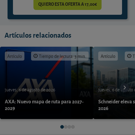
QUIERO ESTA OFERTA A 17,00€
Artículos relacionados
Artículo
Tiempo de lectura: 3 min.
Artículo
T
jueves, 6 de agosto de 2026
jueves, 6 de agosto
AXA: Nuevo mapa de ruta para 2027-
Schneider eleva s
2029
2026