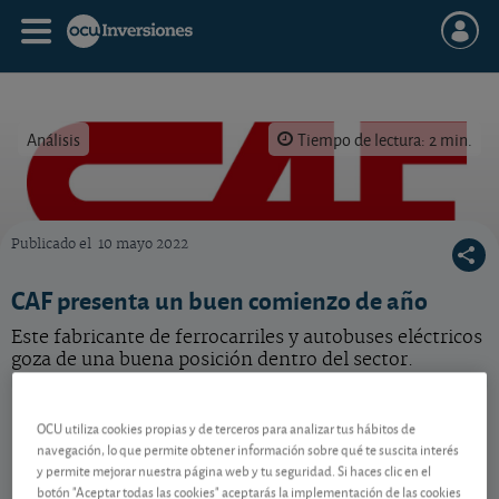
Análisis
Tiempo de lectura: 2 min.
Publicado el
10 mayo 2022
La cartera de pedidos del fabricante de autobuses y ferrocarriles marca un nuevo récord,
CAF presenta un buen comienzo de año
Este fabricante de ferrocarriles y autobuses eléctricos
goza de una buena posición dentro del sector.
CAF
68,40 EUR
OCU utiliza cookies propias y de terceros para analizar tus hábitos de
ES0121975009
navegación, lo que permite obtener información sobre qué te suscita interés
0,1 EUR (0,15 %)
06/08/2026 Madrid
y permite mejorar nuestra página web y tu seguridad. Si haces clic en el
botón "Aceptar todas las cookies" aceptarás la implementación de las cookies