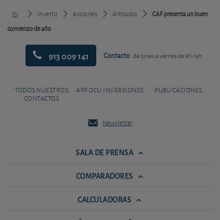
Invertir
Acciones
Artículos
CAF presenta un buen
comienzo de año
913 009 141
Contacto
de lunes a viernes de 9h-14h
TODOS NUESTROS
APP OCU INVERSIONES
PUBLICACIONES
CONTACTOS
Newsletter
SALA DE PRENSA
COMPARADORES
CALCULADORAS