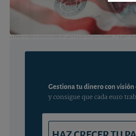
La Reserva Federal estadounidense vuelve a subir los tipos oficiales. ¿Y a partir de 
Gestiona tu dinero con visión
y consigue que cada euro trab
HAZ CRECER TU P