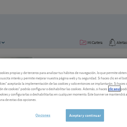
N
Mi Cartera
Alertas
Publicado el
06 mayo 2022
lectura: 4 min.
cookies propias y de terceros para analizar tus hábitos de navegación, lo que permite obte
 suscita interés y permite mejorar nuestra página web y tu seguridad. Si haces clic en el bo
okies" aceptarás la implementación de las cookies y solo entonces se implantarán. Si haces c
ón de cookies" podrás configurar o deshabilitar las cookies. Además, si haces
clic aquí
podr
cookies y configurarlas o deshabilitarlas en cualquier momento. Este banner se mantendrá 
una de estas dos opciones.
ADR de acciones extranjeras
Opciones
Aceptar y continuar
Con los ADR podemos llegar a mercados
explicamos qué son, cuándo usarlos y 