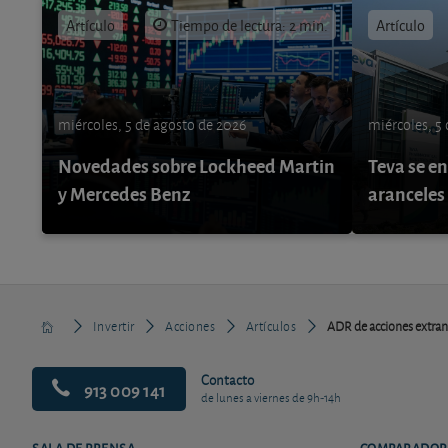
Artículo
Tiempo de lectura: 2 min.
Artículo
miércoles, 5 de agosto de 2026
miércoles, 5
Novedades sobre Lockheed Martin
Teva se e
y Mercedes Benz
aranceles
Invertir
Acciones
Artículos
ADR de acciones extranj
Contacto
913 009 141
de lunes a viernes de 9h-14h
SALA DE PRENSA
COMPARADOR