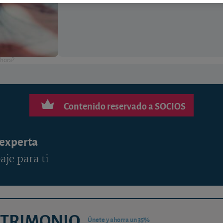
ahora?
Contenido reservado a SOCIOS
 experta
aje para ti
ATRIMONIO
Únete y ahorra un 35%