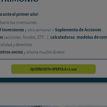
urante el primer año!
diario tus inversiones.
U Inversiones
Suplemento de Acciones
y otra semanal +
.
es
calculadoras
modelos de con
(acciones, fondos, ETF...),
,
calidad y derechos.
stros socios
y ahorra mucho dinero.
QUIERO ESTA OFERTA A 17,00€