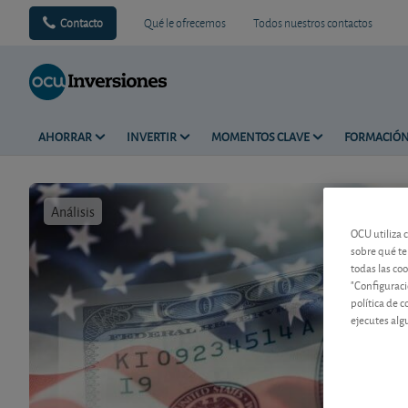
Contacto
Qué le ofrecemos
Todos nuestros contactos
AHORRAR
INVERTIR
MOMENTOS CLAVE
FORMACIÓ
Análisis
Tiempo de 
OCU utiliza 
sobre qué te
todas las co
"Configuraci
política de 
ejecutes alg