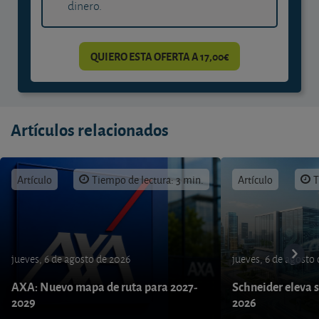
dinero.
QUIERO ESTA OFERTA A 17,00€
Artículos relacionados
Artículo
Tiempo de lectura: 3 min.
Artículo
T
jueves, 6 de agosto de 2026
jueves, 6 de agosto
AXA: Nuevo mapa de ruta para 2027-
Schneider eleva s
2029
2026