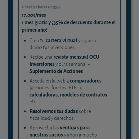
Únete y ahorra un 35%
17,00€/mes
1 mes gratis y ¡35% de descuento durante el
primer año!
cartera virtual
Crea tu
y sigue a
diario tus inversiones.
revista mensual OCU
Recibe una
Inversiones
y otra semanal +
Suplemento de Acciones
.
comparadores
Accede en la web a
(acciones, fondos, ETF...),
calculadoras
modelos de contratos
,
,
etc.
Resolvemos tus dudas
sobre
fiscalidad y derechos.
ventajas para
Aprovecha las
nuestros socios
y ahorra mucho