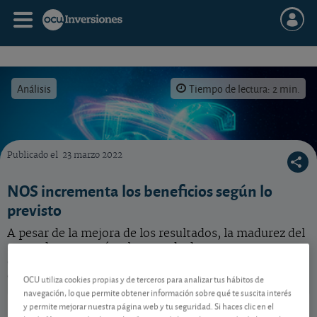
Análisis
Tiempo de lectura: 2 min.
Publicado el
23 marzo 2022
La subasta de 5G ha incrementado la competencia en Portugal para los operadores como
NOS incrementa los beneficios según lo
previsto
A pesar de la mejora de los resultados, la madurez del
mercado portugués y la entrada de nuevos
competidores condicionan el crecimiento de la
operadora de telecomunicaciones.
OCU utiliza cookies propias y de terceros para analizar tus hábitos de
navegación, lo que permite obtener información sobre qué te suscita interés
NOS
4,90 EUR
y permite mejorar nuestra página web y tu seguridad. Si haces clic en el