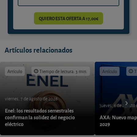
QUIERO ESTA OFERTA A 17,00€
Artículos relacionados
Artículo
Tiempo de lectura: 3 min.
Artículo
T
viernes, 7 de agosto de 2026
jueves, 6 de agosto
Enel: los resultados semestrales
confirman la solidez del negocio
AXA: Nuevo mapa
eléctrico
2029