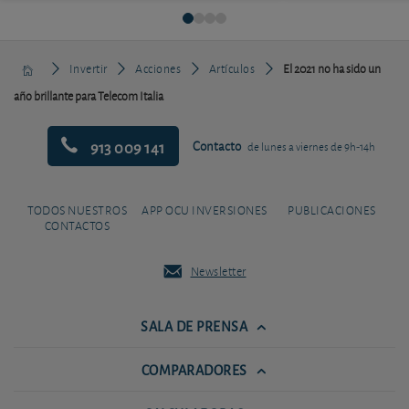
Invertir
Acciones
Artículos
El 2021 no ha sido un
año brillante para Telecom Italia
913 009 141
Contacto
de lunes a viernes de 9h-14h
TODOS NUESTROS
APP OCU INVERSIONES
PUBLICACIONES
CONTACTOS
Newsletter
SALA DE PRENSA
COMPARADORES