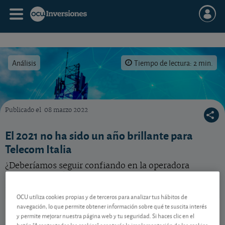
Análisis
Tiempo de lectura: 2 min.
Publicado el
08 marzo 2022
La operadora italiana de telecomunicaciones presenta un resultado 2021 poco brillante.
El 2021 no ha sido un año brillante para
Telecom Italia
¿Deberíamos seguir confiando en la operadora
italiana después de los resultados de 2021 y la
suspensión del dividendo?
OCU utiliza cookies propias y de terceros para analizar tus hábitos de
Telecom Italia
7,634 EUR
navegación, lo que permite obtener información sobre qué te suscita interés
y permite mejorar nuestra página web y tu seguridad. Si haces clic en el
IT0005712671