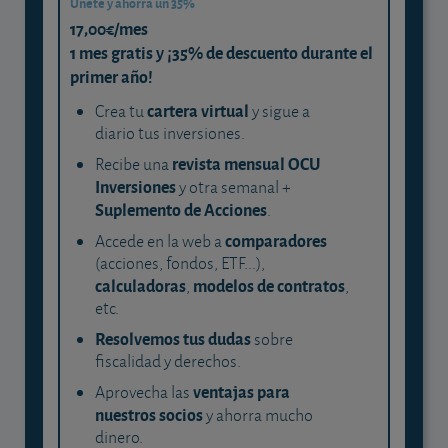
Únete y ahorra un 35%
17,00€/mes
1 mes gratis y ¡35% de descuento durante el
primer año!
cartera virtual
Crea tu
y sigue a
diario tus inversiones.
revista mensual OCU
Recibe una
Inversiones
y otra semanal +
Suplemento de Acciones
.
comparadores
Accede en la web a
(acciones, fondos, ETF...),
calculadoras
modelos de contratos
,
,
etc.
Resolvemos tus dudas
sobre
fiscalidad y derechos.
ventajas para
Aprovecha las
nuestros socios
y ahorra mucho
dinero.