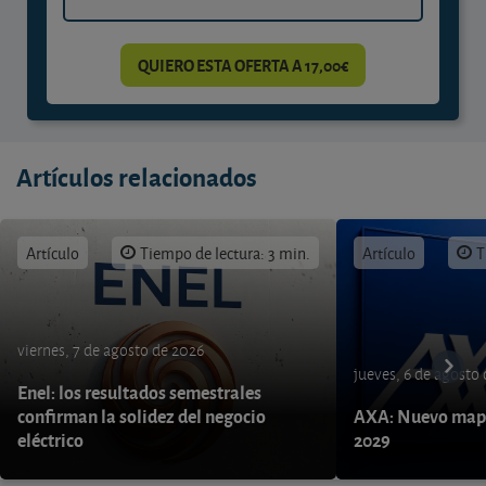
QUIERO ESTA OFERTA A 17,00€
Artículos relacionados
Artículo
Tiempo de lectura: 3 min.
Artículo
T
viernes, 7 de agosto de 2026
jueves, 6 de agosto
Enel: los resultados semestrales
confirman la solidez del negocio
AXA: Nuevo mapa
eléctrico
2029