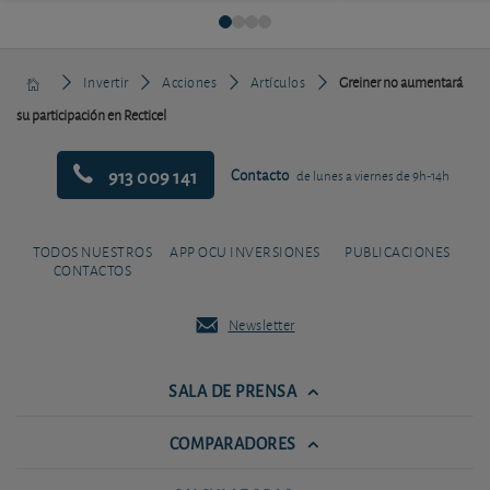
Invertir
Acciones
Artículos
Greiner no aumentará
su participación en Recticel
913 009 141
Contacto
de lunes a viernes de 9h-14h
TODOS NUESTROS
APP OCU INVERSIONES
PUBLICACIONES
CONTACTOS
Newsletter
SALA DE PRENSA
COMPARADORES