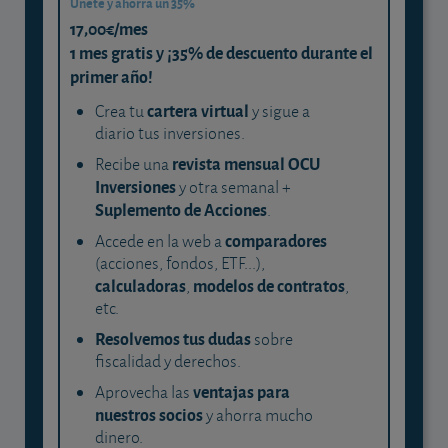
Únete y ahorra un 35%
17,00€/mes
1 mes gratis y ¡35% de descuento durante el
primer año!
cartera virtual
Crea tu
y sigue a
diario tus inversiones.
revista mensual OCU
Recibe una
Inversiones
y otra semanal +
Suplemento de Acciones
.
comparadores
Accede en la web a
(acciones, fondos, ETF...),
calculadoras
modelos de contratos
,
,
etc.
Resolvemos tus dudas
sobre
fiscalidad y derechos.
ventajas para
Aprovecha las
nuestros socios
y ahorra mucho
dinero.