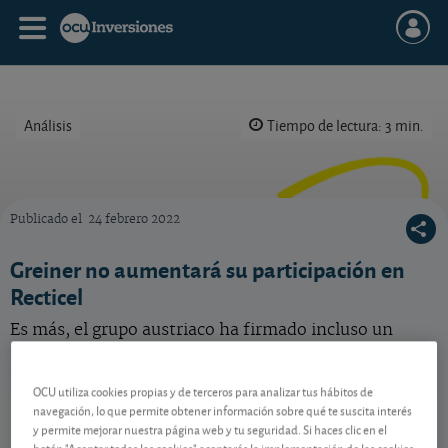
Análisis
Tiempo de lectura: 3 min.
Publicado el
24 febrero 2022
Greiner venderá una parte de su participación en Recticel a Baltisse. Vea qué hacer con la 
Greiner no aumentará su participación en
Recticel
Es más, el grupo austriaco ha firmado incluso un
acuerdo para vender al grupo Baltisse buena parte de
sus acciones de Recticel.
OCU utiliza cookies propias y de terceros para analizar tus hábitos de
Recticel
12,80 EUR
navegación, lo que permite obtener información sobre qué te suscita interés
y permite mejorar nuestra página web y tu seguridad. Si haces clic en el
BE0003656676