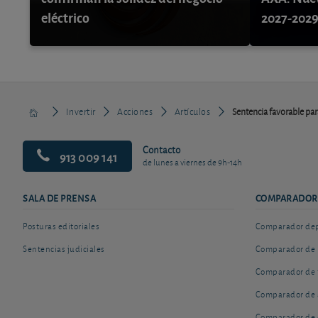
eléctrico
2027-202
Invertir
Acciones
Artículos
Sentencia favorable para
Contacto
913 009 141
de lunes a viernes de 9h-14h
SALA DE PRENSA
COMPARADOR
Posturas editoriales
Comparador depó
Sentencias judiciales
Comparador de 
Comparador de 
Comparador de 
Comparador de 