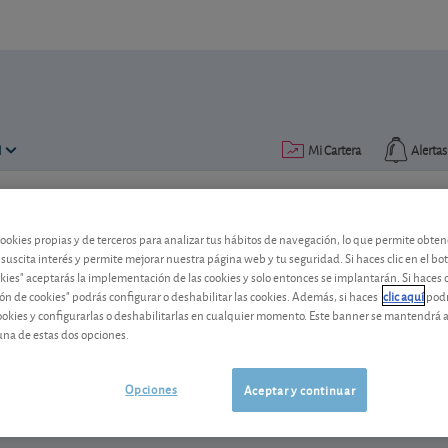
N
Mi Cartera
Alertas
Publicado el
27 diciembre 2021
lectura: 1 min.
cookies propias y de terceros para analizar tus hábitos de navegación, lo que permite obte
 suscita interés y permite mejorar nuestra página web y tu seguridad. Si haces clic en el bo
Sentencia favorable para las 
okies" aceptarás la implementación de las cookies y solo entonces se implantarán. Si haces c
ón de cookies" podrás configurar o deshabilitar las cookies. Además, si haces
clic aquí
podr
hidráulico
cookies y configurarlas o deshabilitarlas en cualquier momento. Este banner se mantendrá 
una de estas dos opciones.
El Gobierno tendrá que abonar 1.900 mil
¿Quién serán las más beneficiadas?
Opciones
Aceptar y continuar