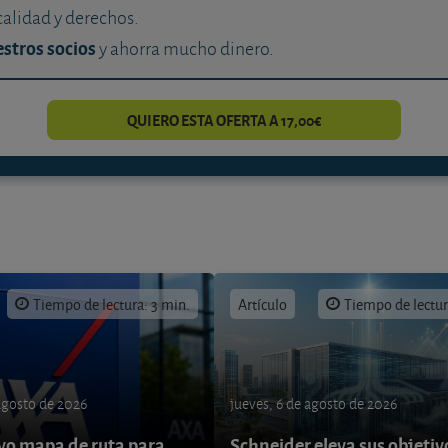
calidad y derechos.
stros socios
y ahorra mucho dinero.
QUIERO ESTA OFERTA A 17,00€
Tiempo de lectura: 3 min.
Artículo
Tiempo de lectur
 agosto de 2026
jueves, 6 de agosto de 2026
o mapa de ruta para
Schneider eleva sus objetiv