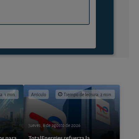
a: 1 min.
Artículo
Tiempo de lectura: 2 min.
jueves, 6 de agosto de 2026
os para
TotalEnergies refuerza la