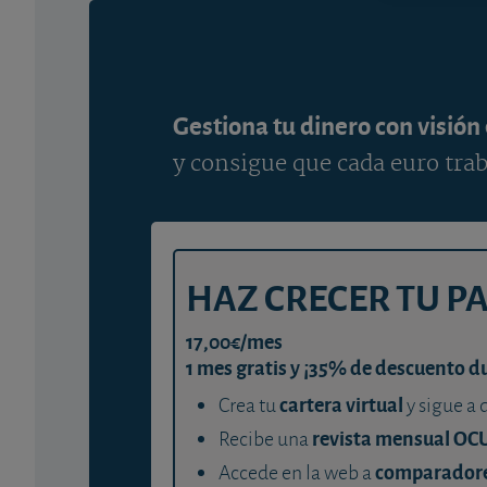
Gestiona tu dinero con visión
y consigue que cada euro trab
HAZ CRECER TU P
17,00€/mes
1 mes gratis y ¡35% de descuento d
cartera virtual
Crea tu
y sigue a 
revista mensual OC
Recibe una
comparador
Accede en la web a