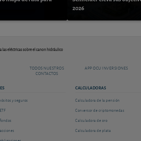
9
2026
 las eléctricas sobre el canon hidráulico
TODOS NUESTROS
APP OCU INVERSIONES
CONTACTOS
ES
CALCULADORAS
sitos y seguros
Calculadora de la pensión
ETF
Conversor de criptomonedas
fondos
Calculadora de oro
acciones
Calculadora de plata
obligaciones