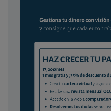
Gestiona tu dinero con visión
y consigue que cada euro trab
HAZ CRECER TU P
17,00€/mes
1 mes gratis y ¡35% de descuento d
cartera virtual
Crea tu
y sigue a 
revista mensual OC
Recibe una
comparador
Accede en la web a
Resolvemos tus dudas
sobre fis