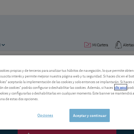
N
Mi Cartera
Alertas
Publicado el
16 diciembre 2021
lectura: 2 min.
cookies propias y de terceros para analizar tus hábitos de navegación, lo que permite obte
 suscita interés y permite mejorar nuestra página web y tu seguridad. Si haces clic en el bo
Alba vende una parte de su p
okies" aceptarás la implementación de las cookies y solo entonces se implantarán. Si haces c
ón de cookies" podrás configurar o deshabilitar las cookies. Además, si haces
clic aquí
podr
Qué nos parece esta operación y cuáles 
cookies y configurarlas o deshabilitarlas en cualquier momento. Este banner se mantendrá 
financiero.
una de estas dos opciones.
Opciones
Aceptar y continuar