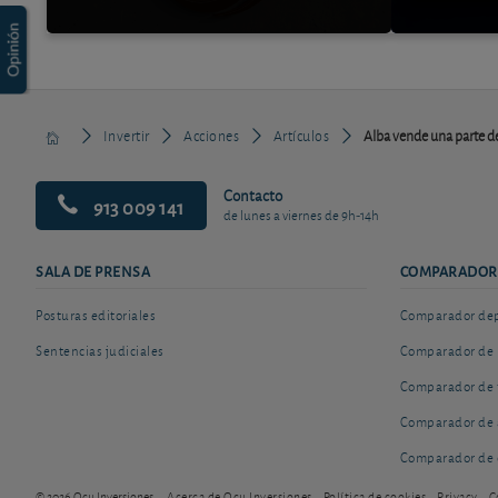
Invertir
Acciones
Artículos
Alba vende una parte de
Contacto
913 009 141
de lunes a viernes de 9h-14h
SALA DE PRENSA
COMPARADOR
Posturas editoriales
Comparador depó
Sentencias judiciales
Comparador de 
Comparador de 
Comparador de 
Comparador de 
© 2026 Ocu Inversiones
Acerca de Ocu Inversiones
Política de cookies
Privacy
C