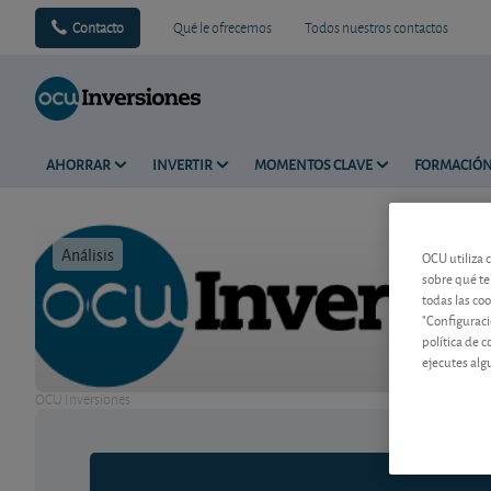
Contacto
Qué le ofrecemos
Todos nuestros contactos
AHORRAR
INVERTIR
MOMENTOS CLAVE
FORMACIÓ
Análisis
Tiempo de 
OCU utiliza 
sobre qué te
todas las co
"Configuraci
política de 
ejecutes alg
OCU Inversiones