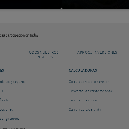
 su participación en Indra
TODOS NUESTROS
APP OCU INVERSIONES
CONTACTOS
ES
CALCULADORAS
sitos y seguros
Calculadora de la pensión
ETF
Conversor de criptomonedas
fondos
Calculadora de oro
acciones
Calculadora de plata
obligaciones
ondiciones de uso