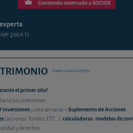
Contenido reservado a SOCIOS
 experta
aje para ti
ATRIMONIO
Únete y ahorra un 35%
urante el primer año!
diario tus inversiones.
U Inversiones
Suplemento de Acciones
y otra semanal +
.
es
calculadoras
modelos de con
(acciones, fondos, ETF...),
,
calidad y derechos.