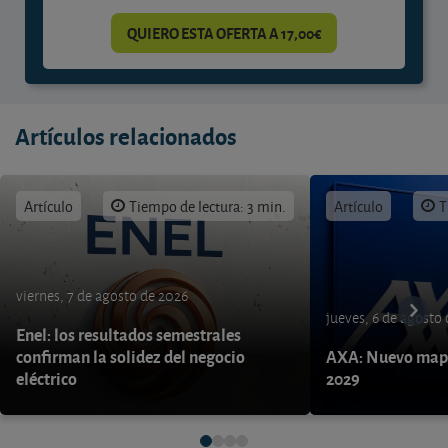
QUIERO ESTA OFERTA A 17,00€
Artículos relacionados
Artículo
Tiempo de lectura: 3 min.
Artículo
T
viernes, 7 de agosto de 2026
jueves, 6 de agosto
Enel: los resultados semestrales
confirman la solidez del negocio
AXA: Nuevo mapa
eléctrico
2029