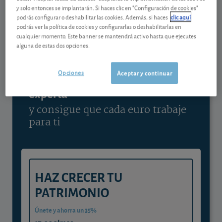
y solo entonces se implantarán. Si haces clic en "Configuración de cookies"
Ver detalladamente
podrás configurar o deshabilitar las cookies. Además, si haces
clic aquí
podrás ver la política de cookies y configurarlas o deshabilitarlas en
cualquier momento. Este banner se mantendrá activo hasta que ejecutes
alguna de estas dos opciones.
Contenido reservado a SOCIOS
Opciones
Aceptar y continuar
Gestiona tu dinero con visión
experta
y consigue que cada euro trabaje
para ti
HAZ CRECER TU
PATRIMONIO
Únete y ahorra un 35%