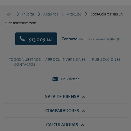
Invertir
Acciones
Artículos
Coca-Cola registra un
buen tercer trimestre
913 009 141
Contacto
de lunes a viernes de 9h-14h
TODOS NUESTROS
APP OCU INVERSIONES
PUBLICACIONES
CONTACTOS
Newsletter
SALA DE PRENSA
COMPARADORES
CALCULADORAS