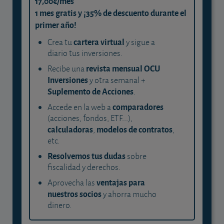
17,00€/mes
1 mes gratis y ¡35% de descuento durante el
primer año!
cartera virtual
Crea tu
y sigue a
diario tus inversiones.
revista mensual OCU
Recibe una
Inversiones
y otra semanal +
Suplemento de Acciones
.
comparadores
Accede en la web a
(acciones, fondos, ETF...),
calculadoras
modelos de contratos
,
,
etc.
Resolvemos tus dudas
sobre
fiscalidad y derechos.
ventajas para
Aprovecha las
nuestros socios
y ahorra mucho
dinero.