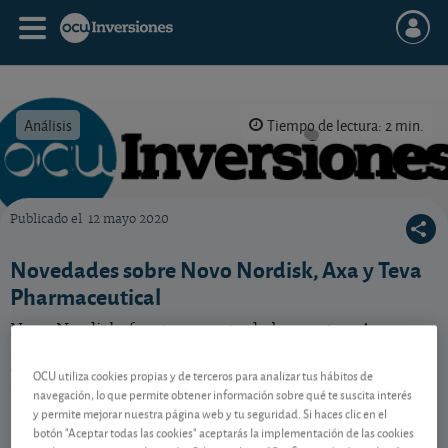
Análisis
Tiempo de lectura: 2 min.
Publicado el
12 mayo 2020
OCU Inversiones
Novedades sobre Novo Nordisk, Axa y Teva
Pharmaceutical
Novo Nordisk, fuerte repunte de las ventas. Axa,
penalizada por la anulación de grandes eventos
deportivos. Teva Pharmaceutical cierra el primer
OCU utiliza cookies propias y de terceros para analizar tus hábitos de
trimestre con beneficios.
navegación, lo que permite obtener información sobre qué te suscita interés
y permite mejorar nuestra página web y tu seguridad. Si haces clic en el
botón "Aceptar todas las cookies" aceptarás la implementación de las cookies