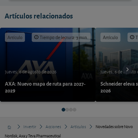
Artículos relacionados
Artículo
Tiempo de lectura: 3 min.
Artículo
T
jueves, 6 de agosto de 2026
jueves, 6 de agosto
AXA: Nuevo mapa de ruta para 2027-
Schneider eleva s
2029
2026
Invertir
Acciones
Artículos
Novedades sobre Novo
Nordisk, Axa y Teva Pharmaceutical