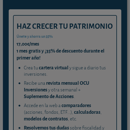
HAZ CRECER TU PATRIMONIO
Únete y ahorra un 35%
17,00€/mes
1 mes gratis y ¡35% de descuento durante el
primer año!
cartera virtual
Crea tu
y sigue a diario tus
inversiones.
revista mensual OCU
Recibe una
Inversiones
y otra semanal +
Suplemento de Acciones
.
comparadores
Accede en la web a
calculadoras
(acciones, fondos, ETF...),
,
modelos de contratos
, etc.
Resolvemos tus dudas
sobre fiscalidad y