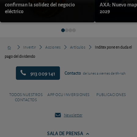
confirman la solidez del negocio
AXA: Nuevo mapa
eléctrico
2029
Invertir
Acciones
Artículos
Inditex pone en duda el
pago del dividendo
913 009 141
Contacto
de lunes a viernes de 9h-14h
TODOS NUESTROS
APP OCU INVERSIONES
PUBLICACIONES
CONTACTOS
Newsletter
SALA DE PRENSA