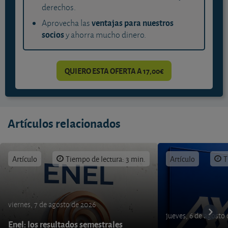
derechos.
ventajas para nuestros
Aprovecha las
socios
y ahorra mucho dinero.
QUIERO ESTA OFERTA A 17,00€
Artículos relacionados
Artículo
Tiempo de lectura: 3 min.
Artículo
T
viernes, 7 de agosto de 2026
jueves, 6 de agosto
Enel: los resultados semestrales