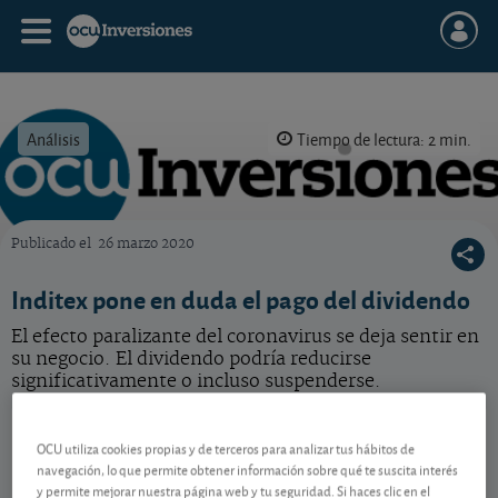
Análisis
Tiempo de lectura: 2 min.
Publicado el
26 marzo 2020
OCU Inversiones
Inditex pone en duda el pago del dividendo
El efecto paralizante del coronavirus se deja sentir en
su negocio. El dividendo podría reducirse
significativamente o incluso suspenderse.
Inditex
58,66 EUR
OCU utiliza cookies propias y de terceros para analizar tus hábitos de
ES0148396007
navegación, lo que permite obtener información sobre qué te suscita interés
-0,14 EUR (-0,24 %)
07/08/2026 Madrid
y permite mejorar nuestra página web y tu seguridad. Si haces clic en el