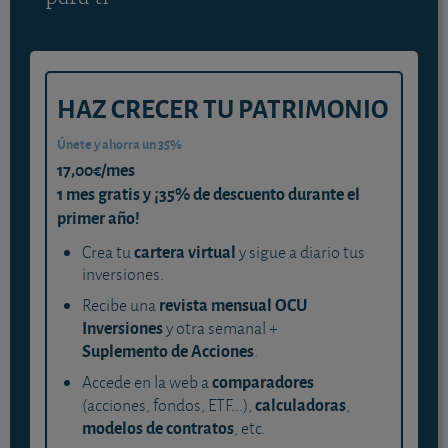
HAZ CRECER TU PATRIMONIO
Únete y ahorra un 35%
17,00€/mes
1 mes gratis y ¡35% de descuento durante el
primer año!
cartera virtual
Crea tu
y sigue a diario tus
inversiones.
revista mensual OCU
Recibe una
Inversiones
y otra semanal +
Suplemento de Acciones
.
comparadores
Accede en la web a
calculadoras
(acciones, fondos, ETF...),
,
modelos de contratos
, etc.