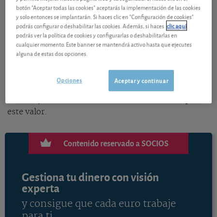
07/08/2026 Madrid
botón "Aceptar todas las cookies" aceptarás la implementación de las cookies
y solo entonces se implantarán. Si haces clic en "Configuración de cookies"
Ver detalladamente
podrás configurar o deshabilitar las cookies. Además, si haces
clic aquí
podrás ver la política de cookies y configurarlas o deshabilitarlas en
cualquier momento. Este banner se mantendrá activo hasta que ejecutes
En el último año el rendimiento en euros de esta
alguna de estas dos opciones.
acción de BBVA es del -48,86%, incluyendo la
evolución de la cotización y una rentabilidad por
Opciones
Aceptar y continuar
dividendo del 7,58% al precio actual. Vea el análisis y
el consejo de los analistas de OCU Inversiones para
este valor.
Contenido reservado a SOCIOS
Gestiona tu dinero con visión
experta
y consigue que cada euro trabaje
para ti