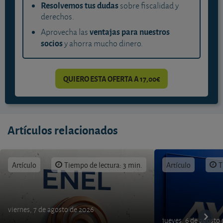
Resolvemos tus dudas
sobre fiscalidad y
derechos.
ventajas para nuestros
Aprovecha las
socios
y ahorra mucho dinero.
QUIERO ESTA OFERTA A 17,00€
Artículos relacionados
Artículo
Tiempo de lectura: 3 min.
Artículo
T
viernes, 7 de agosto de 2026
jueves, 6 de agosto