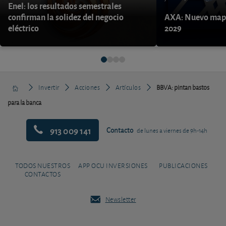
Enel: los resultados semestrales
confirman la solidez del negocio
AXA: Nuevo mapa
eléctrico
2029
Invertir
Acciones
Artículos
BBVA: pintan bastos
para la banca
913 009 141
Contacto
de lunes a viernes de 9h-14h
TODOS NUESTROS
APP OCU INVERSIONES
PUBLICACIONES
CONTACTOS
Newsletter