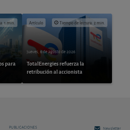
a: 1 min.
Artículo
Tiempo de lectura: 2 min.
jueves, 6 de agosto de 2026
os para
TotalEnergies refuerza la
retribución al accionista
PUBLICACIONES
Newsletter