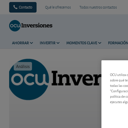
Contacto
Qué le ofrecemos
Todos nuestros contactos
AHORRAR
INVERTIR
MOMENTOS CLAVE
FORMACIÓ
Análisis
Tiempo de 
OCU utiliza 
sobre qué te
todas las co
"Configuraci
política de 
ejecutes alg