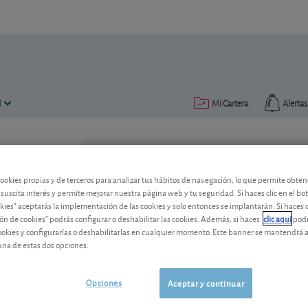
N
Mi Cartera
Alertas
Publicado el
20 febrero 2020
lectura: 2 min.
cookies propias y de terceros para analizar tus hábitos de navegación, lo que permite obte
La filial australiana Cimic 
 suscita interés y permite mejorar nuestra página web y tu seguridad. Si haces clic en el bo
okies" aceptarás la implementación de las cookies y solo entonces se implantarán. Si haces c
Gracias a su solidez financiera, ACS ha
ón de cookies" podrás configurar o deshabilitar las cookies. Además, si haces
clic aquí
podr
expansión internacional.
cookies y configurarlas o deshabilitarlas en cualquier momento. Este banner se mantendrá 
una de estas dos opciones.
ACS
109,00 EUR
ES0167050915
Opciones
Aceptar y continuar
-0,3 EUR (-0,27 %)
07/08/2026 Madrid