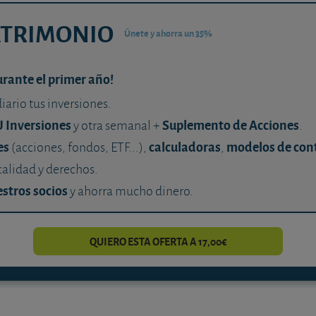
ATRIMONIO
Únete y ahorra un 35%
urante el primer año!
diario tus inversiones.
U Inversiones
Suplemento de Acciones
y otra semanal +
.
es
calculadoras
modelos de con
(acciones, fondos, ETF...),
,
calidad y derechos.
stros socios
y ahorra mucho dinero.
QUIERO ESTA OFERTA A 17,00€