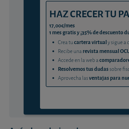
HAZ CRECER TU P
17,00€/mes
1 mes gratis y ¡35% de descuento d
cartera virtual
Crea tu
y sigue a 
revista mensual OC
Recibe una
comparador
Accede en la web a
Resolvemos tus dudas
sobre fis
ventajas para nue
Aprovecha las