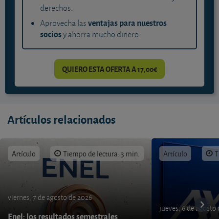
derechos.
ventajas para nuestros
Aprovecha las
socios
y ahorra mucho dinero.
QUIERO ESTA OFERTA A 17,00€
Artículos relacionados
Artículo
Tiempo de lectura: 3 min.
Artículo
T
viernes, 7 de agosto de 2026
jueves, 6 de agosto
Enel: los resultados semestrales