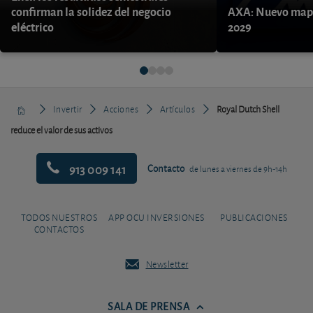
confirman la solidez del negocio
AXA: Nuevo mapa
eléctrico
2029
Invertir
Acciones
Artículos
Royal Dutch Shell
reduce el valor de sus activos
913 009 141
Contacto
de lunes a viernes de 9h-14h
TODOS NUESTROS
APP OCU INVERSIONES
PUBLICACIONES
CONTACTOS
Newsletter
SALA DE PRENSA