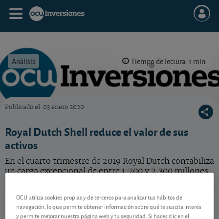
Análisis
Tiempo de lectura: 1 min.
Publicado el
03 enero 2020
OCU Inversiones
Royal Dutch Shell reduce el valor de sus
activos
En el cuarto trimestre de 2019 Royal Dutch contabiliza
un cargo excepcional de entre 1.700 y 2.300 millones
de dólares para reducir el valor de sus activos.
OCU utiliza cookies propias y de terceros para analizar tus hábitos de
Shell
38,34 EUR
navegación, lo que permite obtener información sobre qué te suscita interés
GB00BP6MXD84
y permite mejorar nuestra página web y tu seguridad. Si haces clic en el