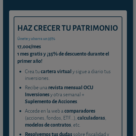
HAZ CRECER TU PATRIMONIO
Únete y ahorra un 35%
17,00€/mes
1 mes gratis y ¡35% de descuento durante el
primer año!
cartera virtual
Crea tu
y sigue a diario tus
inversiones.
revista mensual OCU
Recibe una
Inversiones
y otra semanal +
Suplemento de Acciones
.
comparadores
Accede en la web a
calculadoras
(acciones, fondos, ETF...),
,
modelos de contratos
, etc.
Resolvemos tus dudas
sobre fiscalidad y