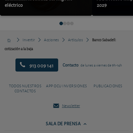
eléctrico
2029
Invertir
Acciones
Artículos
Banco Sabadell:
cotización a la baja
913 009 141
Contacto
de lunes a viernes de 9h-14h
TODOS NUESTROS
APP OCU INVERSIONES
PUBLICACIONES
CONTACTOS
Newsletter
SALA DE PRENSA