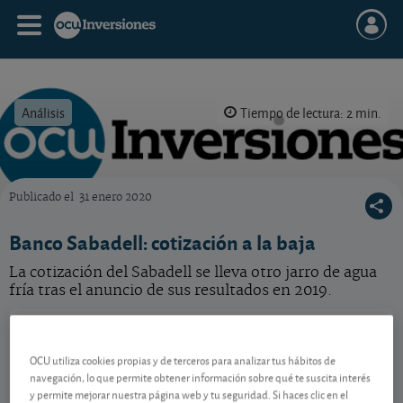
Análisis
Tiempo de lectura: 2 min.
Publicado el
31 enero 2020
OCU Inversiones
Banco Sabadell: cotización a la baja
La cotización del Sabadell se lleva otro jarro de agua
fría tras el anuncio de sus resultados en 2019.
Banco de Sabadell
3,446 EUR
ES0113860A34
OCU utiliza cookies propias y de terceros para analizar tus hábitos de
0,011 EUR (0,32 %)
07/08/2026 Madrid
navegación, lo que permite obtener información sobre qué te suscita interés
y permite mejorar nuestra página web y tu seguridad. Si haces clic en el