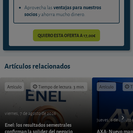
ventajas para nuestros
Aprovecha las
socios
y ahorra mucho dinero.
QUIERO ESTA OFERTA A 17,00€
Artículos relacionados
Artículo
Tiempo de lectura: 3 min.
Artículo
T
viernes, 7 de agosto de 2026
jueves, 6 de agosto
Enel: los resultados semestrales
confirman la solidez del negocio
AXA: Nuevo mapa