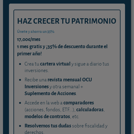
HAZ CRECER TU PATRIMONIO
Únete y ahorra un 35%
17,00€/mes
1 mes gratis y ¡35% de descuento durante el
primer año!
cartera virtual
Crea tu
y sigue a diario tus
inversiones.
revista mensual OCU
Recibe una
Inversiones
y otra semanal +
Suplemento de Acciones
.
comparadores
Accede en la web a
calculadoras
(acciones, fondos, ETF...),
,
modelos de contratos
, etc.
Resolvemos tus dudas
sobre fiscalidad y
derechos.