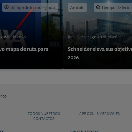
Tiempo de lectura: 3 min.
Artículo
Tiempo de lectur
 agosto de 2026
jueves, 6 de agosto de 2026
o mapa de ruta para
Schneider eleva sus objetiv
9
2026
endo
TODOS NUESTROS
APP OCU INVERSIONES
CONTACTOS
ES
CALCULADORAS