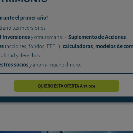
urante el primer año!
diario tus inversiones.
U Inversiones
Suplemento de Acciones
y otra semanal +
.
es
calculadoras
modelos de con
(acciones, fondos, ETF...),
,
calidad y derechos.
stros socios
y ahorra mucho dinero.
QUIERO ESTA OFERTA A 17,00€