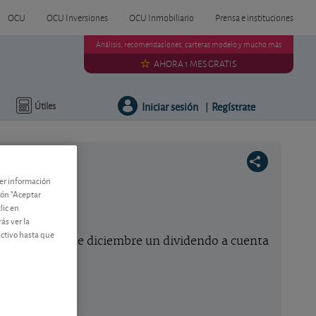
OCU
OCU Inversiones
OCU Inmobiliario
Prensa e instituciones
Análisis, recomendaciones, carteras modelo y mucho más
AHORA 1 MES GRATIS
Iniciar sesión
Regístrate
Útiles
|
ner información
tón "Aceptar
lic en
ás ver la
activo hasta que
onistas el 19 de diciembre un dividendo a cuenta