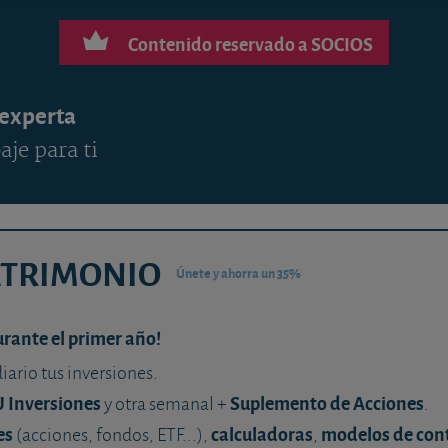
Contenido reservado a SOCIOS
 experta
aje para ti
ATRIMONIO
Únete y ahorra un 35%
urante el primer año!
diario tus inversiones.
U Inversiones
Suplemento de Acciones
y otra semanal +
.
es
calculadoras
modelos de con
(acciones, fondos, ETF...),
,