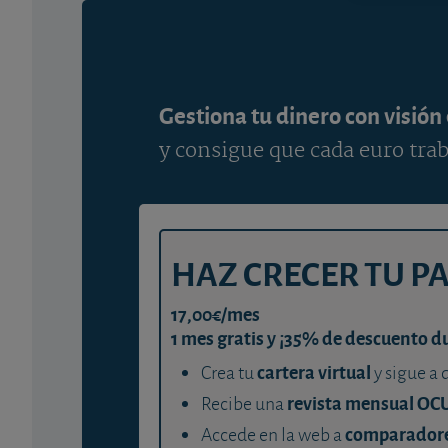
Gestiona tu dinero con visión
y consigue que cada euro trab
HAZ CRECER TU P
17,00€/mes
1 mes gratis y ¡35% de descuento d
cartera virtual
Crea tu
y sigue a 
revista mensual OC
Recibe una
comparador
Accede en la web a