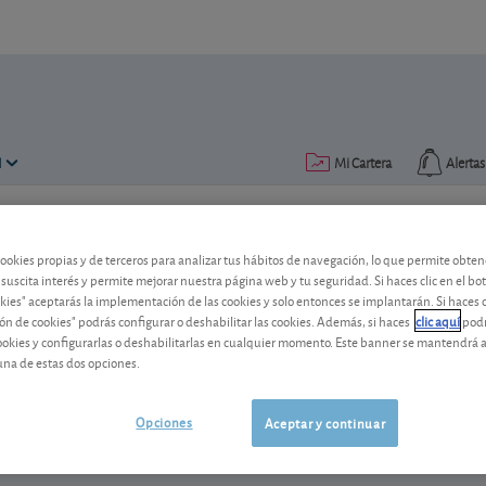
N
Mi Cartera
Alertas
Publicado el
04 octubre 2019
lectura: 2 min.
cookies propias y de terceros para analizar tus hábitos de navegación, lo que permite obte
 suscita interés y permite mejorar nuestra página web y tu seguridad. Si haces clic en el bo
Société Générale deberá redo
okies" aceptarás la implementación de las cookies y solo entonces se implantarán. Si haces c
ón de cookies" podrás configurar o deshabilitar las cookies. Además, si haces
clic aquí
podr
bache
cookies y configurarlas o deshabilitarlas en cualquier momento. Este banner se mantendrá 
una de estas dos opciones.
El banco francés reduce sus costes, per
las dudas de los inversores.
Opciones
Aceptar y continuar