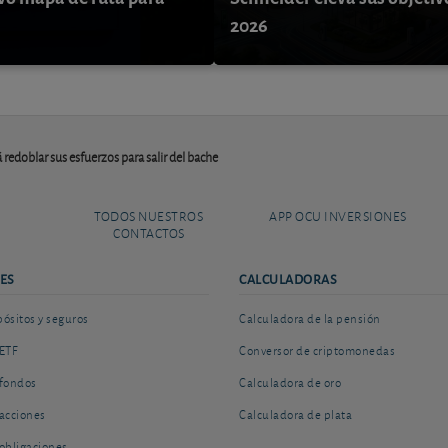
9
2026
redoblar sus esfuerzos para salir del bache
TODOS NUESTROS
APP OCU INVERSIONES
CONTACTOS
ES
CALCULADORAS
sitos y seguros
Calculadora de la pensión
ETF
Conversor de criptomonedas
fondos
Calculadora de oro
acciones
Calculadora de plata
obligaciones