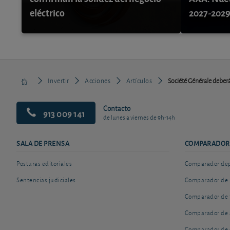
eléctrico
2027-202
Invertir
Acciones
Artículos
Société Générale deberá 
Contacto
913 009 141
de lunes a viernes de 9h-14h
SALA DE PRENSA
COMPARADOR
Posturas editoriales
Comparador depó
Sentencias judiciales
Comparador de 
Comparador de 
Comparador de 
Comparador de 