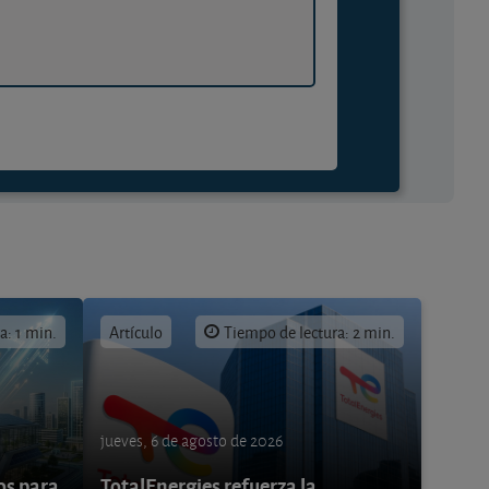
a: 1 min.
Artículo
Tiempo de lectura: 2 min.
jueves, 6 de agosto de 2026
os para
TotalEnergies refuerza la