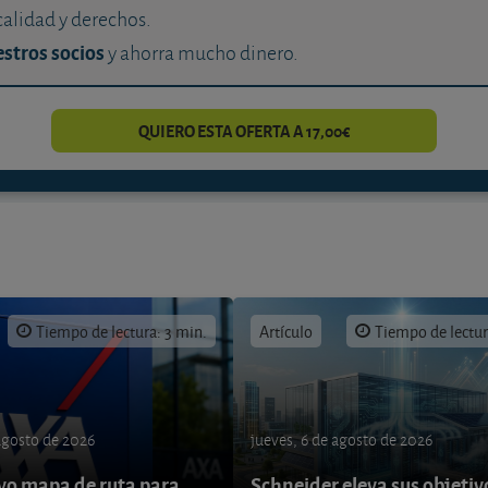
calidad y derechos.
stros socios
y ahorra mucho dinero.
QUIERO ESTA OFERTA A 17,00€
Tiempo de lectura: 3 min.
Artículo
Tiempo de lectur
 agosto de 2026
jueves, 6 de agosto de 2026
o mapa de ruta para
Schneider eleva sus objetiv