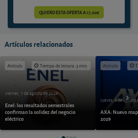
QUIERO ESTA OFERTA A 17,00€
Artículos relacionados
Artículo
Tiempo de lectura: 3 min.
Artículo
T
viernes, 7 de agosto de 2026
jueves, 6 de agosto
Enel: los resultados semestrales
confirman la solidez del negocio
AXA: Nuevo mapa
eléctrico
2029