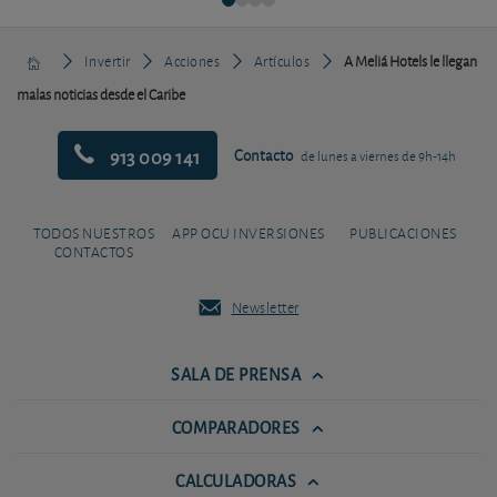
Invertir
Acciones
Artículos
A Meliá Hotels le llegan
malas noticias desde el Caribe
913 009 141
Contacto
de lunes a viernes de 9h-14h
TODOS NUESTROS
APP OCU INVERSIONES
PUBLICACIONES
CONTACTOS
Newsletter
SALA DE PRENSA
COMPARADORES
CALCULADORAS