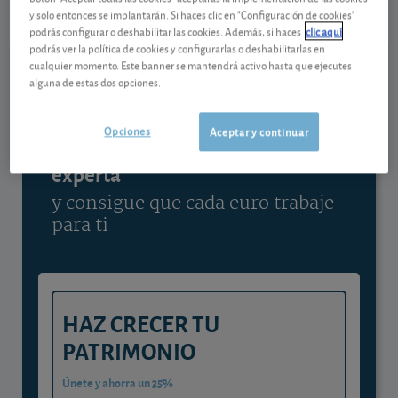
y solo entonces se implantarán. Si haces clic en "Configuración de cookies"
Ver detalladamente
podrás configurar o deshabilitar las cookies. Además, si haces
clic aquí
podrás ver la política de cookies y configurarlas o deshabilitarlas en
cualquier momento. Este banner se mantendrá activo hasta que ejecutes
alguna de estas dos opciones.
Contenido reservado a SOCIOS
Opciones
Aceptar y continuar
Gestiona tu dinero con visión
experta
y consigue que cada euro trabaje
para ti
HAZ CRECER TU
PATRIMONIO
Únete y ahorra un 35%