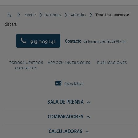
Invertir
Acciones
Artículos
Texas Instruments se
dispara
913 009 141
Contacto
de lunes a viernes de 9h-14h
TODOS NUESTROS
APP OCU INVERSIONES
PUBLICACIONES
CONTACTOS
Newsletter
SALA DE PRENSA
COMPARADORES
CALCULADORAS