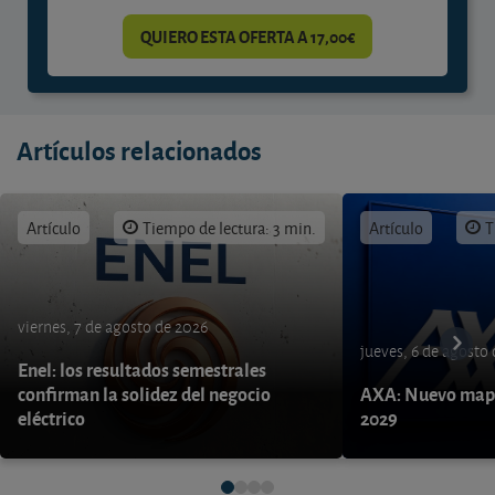
QUIERO ESTA OFERTA A 17,00€
Artículos relacionados
Artículo
Tiempo de lectura: 3 min.
Artículo
T
viernes, 7 de agosto de 2026
jueves, 6 de agosto
Enel: los resultados semestrales
confirman la solidez del negocio
AXA: Nuevo mapa
eléctrico
2029