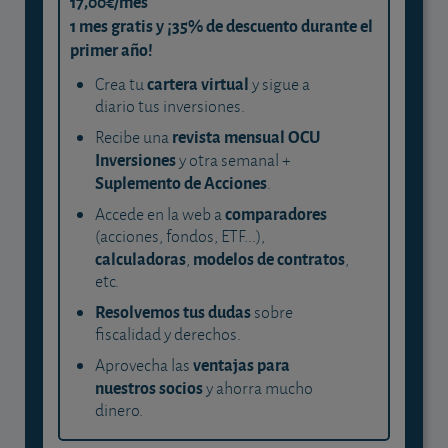
17,00€/mes
1 mes gratis y ¡35% de descuento durante el
primer año!
cartera virtual
Crea tu
y sigue a
diario tus inversiones.
revista mensual OCU
Recibe una
Inversiones
y otra semanal +
Suplemento de Acciones
.
comparadores
Accede en la web a
(acciones, fondos, ETF...),
calculadoras
modelos de contratos
,
,
etc.
Resolvemos tus dudas
sobre
fiscalidad y derechos.
ventajas para
Aprovecha las
nuestros socios
y ahorra mucho
dinero.