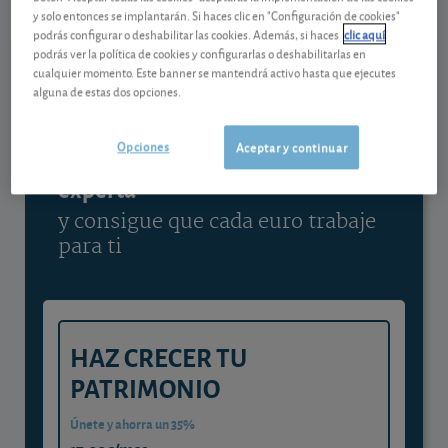
y solo entonces se implantarán. Si haces clic en "Configuración de cookies"
Ver detalladamente
podrás configurar o deshabilitar las cookies. Además, si haces
clic aquí
podrás ver la política de cookies y configurarlas o deshabilitarlas en
cualquier momento. Este banner se mantendrá activo hasta que ejecutes
alguna de estas dos opciones.
Contenido reservado a SOCIOS
Opciones
Aceptar y continuar
Gestiona tu dinero con visión
experta
y consigue que cada euro trabaje
para ti
HAZ CRECER TU
PATRIMONIO
Únete y ahorra un 35%