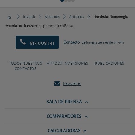
Invertir
Acciones
Artículos
Iberdrola: Neoenergia
repunta con fuerza en su primer día en Bolsa
913 009 141
Contacto
de lunes a viernes de 9h-14h
TODOS NUESTROS
APP OCU INVERSIONES
PUBLICACIONES
CONTACTOS
Newsletter
SALA DE PRENSA
COMPARADORES
CALCULADORAS