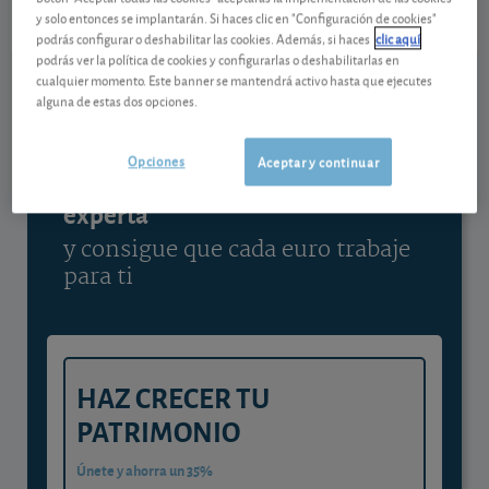
y solo entonces se implantarán. Si haces clic en "Configuración de cookies"
Ver detalladamente
podrás configurar o deshabilitar las cookies. Además, si haces
clic aquí
podrás ver la política de cookies y configurarlas o deshabilitarlas en
cualquier momento. Este banner se mantendrá activo hasta que ejecutes
alguna de estas dos opciones.
Contenido reservado a SOCIOS
Opciones
Aceptar y continuar
Gestiona tu dinero con visión
experta
y consigue que cada euro trabaje
para ti
HAZ CRECER TU
PATRIMONIO
Únete y ahorra un 35%