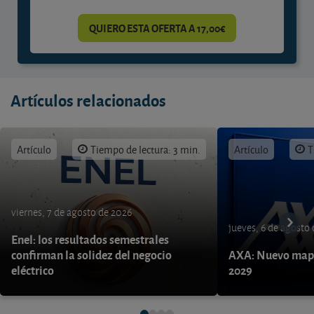
QUIERO ESTA OFERTA A 17,00€
Artículos relacionados
Artículo
Tiempo de lectura: 3 min.
Artículo
T
viernes, 7 de agosto de 2026
jueves, 6 de agosto
Enel: los resultados semestrales
confirman la solidez del negocio
AXA: Nuevo mapa
eléctrico
2029