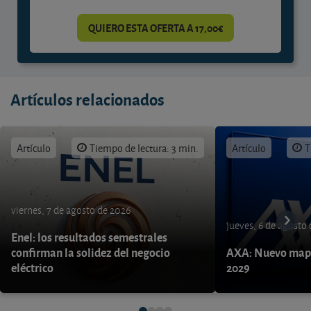
QUIERO ESTA OFERTA A 17,00€
Artículos relacionados
Artículo
Tiempo de lectura: 3 min.
Artículo
T
viernes, 7 de agosto de 2026
jueves, 6 de agosto
Enel: los resultados semestrales
confirman la solidez del negocio
AXA: Nuevo mapa
eléctrico
2029