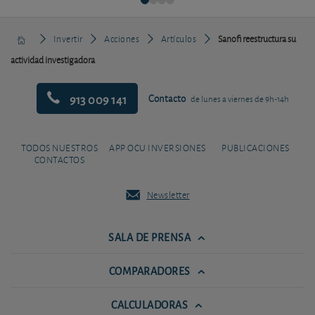
Invertir
Acciones
Artículos
Sanofi reestructura su
actividad investigadora
913 009 141
Contacto
de lunes a viernes de 9h-14h
TODOS NUESTROS
APP OCU INVERSIONES
PUBLICACIONES
CONTACTOS
Newsletter
SALA DE PRENSA
COMPARADORES
CALCULADORAS