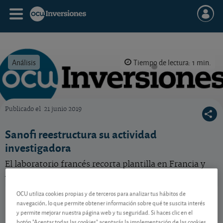
Análisis
Tiempo de lectura: 1 min.
Publicado el
21 junio 2019
OCU Inversiones
Sanofi reestructura su actividad
investigadora
El laboratorio francés recorta plantilla en Francia y
Alemania.
OCU utiliza cookies propias y de terceros para analizar tus hábitos de
Sanofi
75,31 EUR
navegación, lo que permite obtener información sobre qué te suscita interés
FR0000120578
y permite mejorar nuestra página web y tu seguridad. Si haces clic en el
1 EUR (1,35 %)
07/08/2026 París
botón "Aceptar todas las cookies" aceptarás la implementación de las cookies