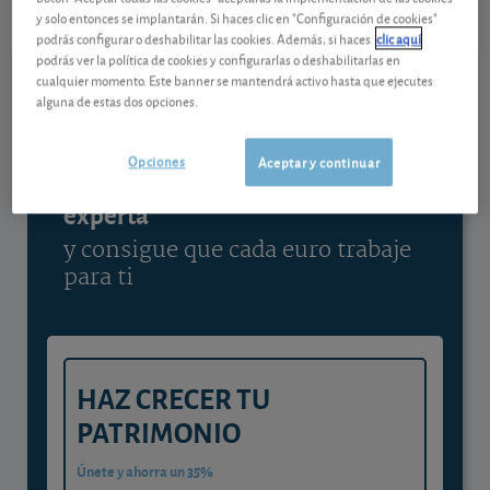
y solo entonces se implantarán. Si haces clic en "Configuración de cookies"
Ver detalladamente
podrás configurar o deshabilitar las cookies. Además, si haces
clic aquí
podrás ver la política de cookies y configurarlas o deshabilitarlas en
cualquier momento. Este banner se mantendrá activo hasta que ejecutes
alguna de estas dos opciones.
Contenido reservado a SOCIOS
Opciones
Aceptar y continuar
Gestiona tu dinero con visión
experta
y consigue que cada euro trabaje
para ti
HAZ CRECER TU
PATRIMONIO
Únete y ahorra un 35%