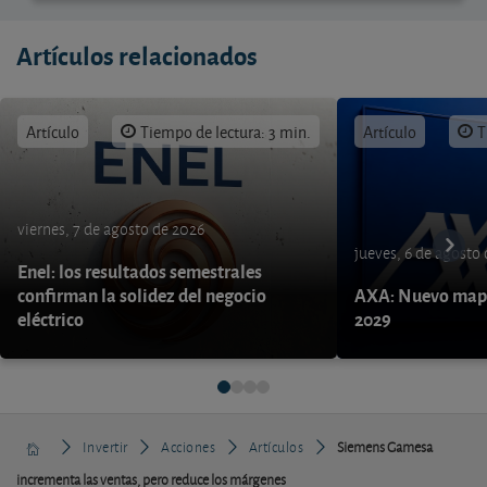
Artículos relacionados
Artículo
Tiempo de lectura: 3 min.
Artículo
T
viernes, 7 de agosto de 2026
jueves, 6 de agosto
Enel: los resultados semestrales
confirman la solidez del negocio
AXA: Nuevo mapa
eléctrico
2029
Invertir
Acciones
Artículos
Siemens Gamesa
incrementa las ventas, pero reduce los márgenes