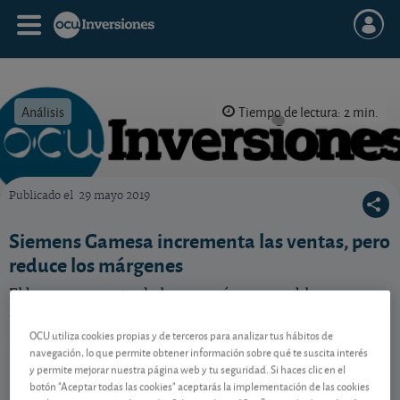
Análisis
Tiempo de lectura: 2 min.
Publicado el
29 mayo 2019
OCU Inversiones
Siemens Gamesa incrementa las ventas, pero
reduce los márgenes
El buen momento de las energías renovables se
refleja en las cuentas. Los planes de Siemens sobre su
participación en el grupo podrían abrir las puertas a
OCU utiliza cookies propias y de terceros para analizar tus hábitos de
un mayor dividendo.
navegación, lo que permite obtener información sobre qué te suscita interés
y permite mejorar nuestra página web y tu seguridad. Si haces clic en el
botón "Aceptar todas las cookies" aceptarás la implementación de las cookies