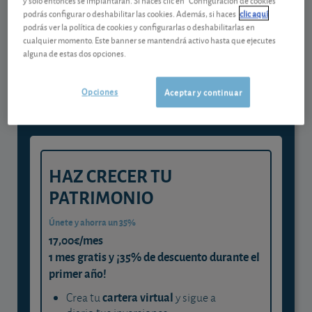
podrás configurar o deshabilitar las cookies. Además, si haces
clic aquí
podrás ver la política de cookies y configurarlas o deshabilitarlas en
Gestiona tu dinero con visión
cualquier momento. Este banner se mantendrá activo hasta que ejecutes
alguna de estas dos opciones.
experta
y consigue que cada euro trabaje
Opciones
Aceptar y continuar
para ti
HAZ CRECER TU
PATRIMONIO
Únete y ahorra un 35%
17,00€/mes
1 mes gratis y ¡35% de descuento durante el
primer año!
cartera virtual
Crea tu
y sigue a