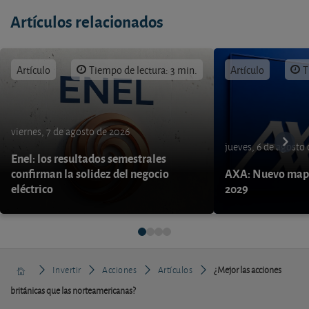
Artículos relacionados
Artículo
Tiempo de lectura: 3 min.
Artículo
T
viernes, 7 de agosto de 2026
jueves, 6 de agosto
Enel: los resultados semestrales
confirman la solidez del negocio
AXA: Nuevo mapa
eléctrico
2029
Invertir
Acciones
Artículos
¿Mejor las acciones
británicas que las norteamericanas?