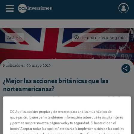
Análisis
Tiempo de lectura: 3 min.
Publicado el
06 mayo 2019
Acciones británicas, ¿más interesantes que las americanas?
¿Mejor las acciones británicas que las
norteamericanas?
¿Conviene dar prioridad en nuestra cartera global
flexible a las acciones británicas frente a las
americanas? Vea nuestro análisis al respecto.
OCU utiliza cookies propias y de terceros para analizar tus hábitos de
navegación, lo que permite obtener información sobre qué te suscita interés
y permite mejorar nuestra página web y tu seguridad. Si haces clic en el
botón "Aceptar todas las cookies" aceptarás la implementación de las cookies
Contenido reservado a SOCIOS
y solo entonces se implantarán. Si haces clic en "Configuración de cookies"