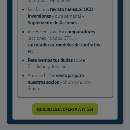
diario tus inversiones.
revista mensual OCU
Recibe una
Inversiones
y otra semanal +
Suplemento de Acciones
.
comparadores
Accede en la web a
(acciones, fondos, ETF...),
calculadoras
modelos de contratos
,
,
etc.
Resolvemos tus dudas
sobre
fiscalidad y derechos.
ventajas para
Aprovecha las
nuestros socios
y ahorra mucho
dinero.
QUIERO ESTA OFERTA A 17,00€